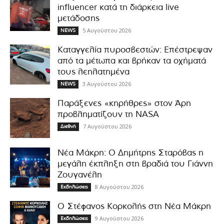
influencer κατά τη διάρκεια live
μετάδοσης
5 Αυγούστου 2026
NEWS
Καταγγελία πυροσβεστών: Επέστρεψαν
από τα μέτωπα και βρήκαν τα οχήματά
τους λεηλατημένα
3 Αυγούστου 2026
NEWS
Παράξενες «κηρήθρες» στον Άρη
προβληματίζουν τη NASA
7 Αυγούστου 2026
Διεθνή
Νέα Μάκρη: Ο Δημήτρης Σταρόβας η
μεγάλη έκπληξη στη βραδιά του Γιάννη
Ζουγανέλη
8 Αυγούστου 2026
Εκδηλώσεις
Ο Στέφανος Κορκολής στη Νέα Μάκρη
9 Αυγούστου 2026
Εκδηλώσεις