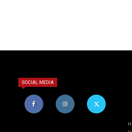
SOCIAL MEDIA
8,956
1,582
119
H
Υποστηρικτές
Ακόλουθοι
Ακόλουθοι
ε