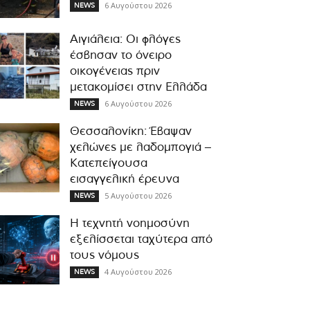
6 Αυγούστου 2026
NEWS
Αιγιάλεια: Οι φλόγες
έσβησαν το όνειρο
οικογένειας πριν
μετακομίσει στην Ελλάδα
6 Αυγούστου 2026
NEWS
Θεσσαλονίκη: Έβαψαν
χελώνες με λαδομπογιά –
Κατεπείγουσα
εισαγγελική έρευνα
5 Αυγούστου 2026
NEWS
Η τεχνητή νοημοσύνη
εξελίσσεται ταχύτερα από
τους νόμους
4 Αυγούστου 2026
NEWS