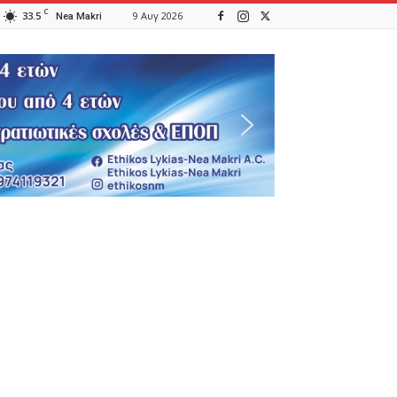
C
33.5
9 Αυγ 2026
Nea Makri