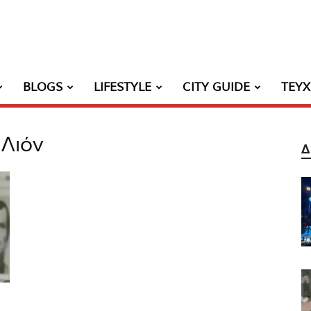
BLOGS
LIFESTYLE
CITY GUIDE
ΤΕΥ
 Λιόν
Δ