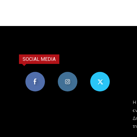
SOCIAL MEDIA
8,956
1,582
119
H
Υποστηρικτές
Ακόλουθοι
Ακόλουθοι
ε
Δ
τη