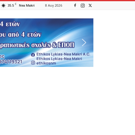
C
35.5
8 Αυγ 2026
Nea Makri