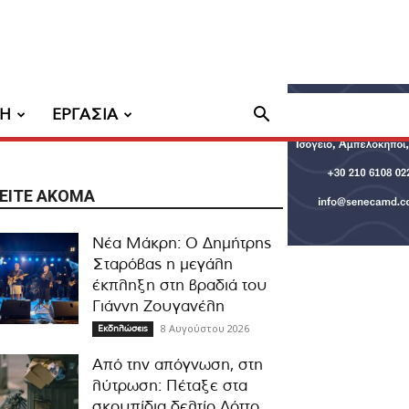
ΧΗ
ΕΡΓΑΣΙΑ
ΕΊΤΕ ΑΚΌΜΑ
Νέα Μάκρη: Ο Δημήτρης
Σταρόβας η μεγάλη
έκπληξη στη βραδιά του
Γιάννη Ζουγανέλη
8 Αυγούστου 2026
Εκδηλώσεις
Από την απόγνωση, στη
λύτρωση: Πέταξε στα
σκουπίδια δελτίο Λόττο