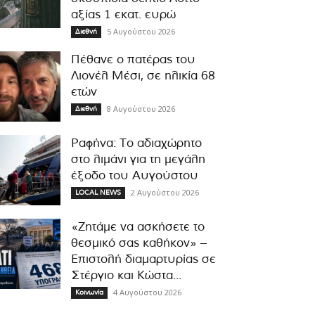
αξίας 1 εκατ. ευρώ
5 Αυγούστου 2026
Διεθνή
Πέθανε ο πατέρας του
Λιονέλ Μέσι, σε ηλικία 68
ετών
8 Αυγούστου 2026
Διεθνή
Ραφήνα: Το αδιαχώρητο
στο λιμάνι για τη μεγάλη
έξοδο του Αυγούστου
2 Αυγούστου 2026
LOCAL NEWS
«Ζητάμε να ασκήσετε το
θεσμικό σας καθήκον» –
Επιστολή διαμαρτυρίας σε
Στέργιο και Κώστα...
4 Αυγούστου 2026
Κοινωνία