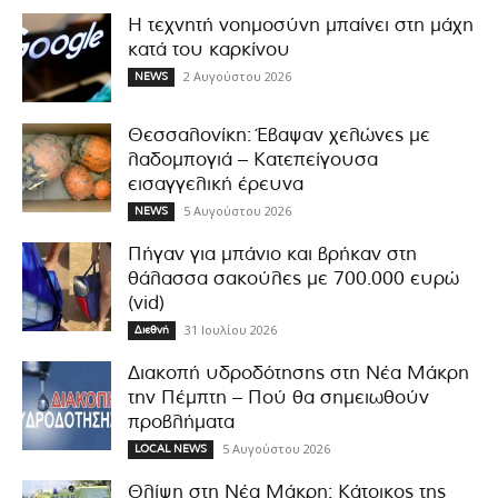
Η τεχνητή νοημοσύνη μπαίνει στη μάχη
κατά του καρκίνου
2 Αυγούστου 2026
NEWS
Θεσσαλονίκη: Έβαψαν χελώνες με
λαδομπογιά – Κατεπείγουσα
εισαγγελική έρευνα
5 Αυγούστου 2026
NEWS
Πήγαν για μπάνιο και βρήκαν στη
θάλασσα σακούλες με 700.000 ευρώ
(vid)
31 Ιουλίου 2026
Διεθνή
Διακοπή υδροδότησης στη Νέα Μάκρη
την Πέμπτη – Πού θα σημειωθούν
προβλήματα
5 Αυγούστου 2026
LOCAL NEWS
Θλίψη στη Νέα Μάκρη: Κάτοικος της