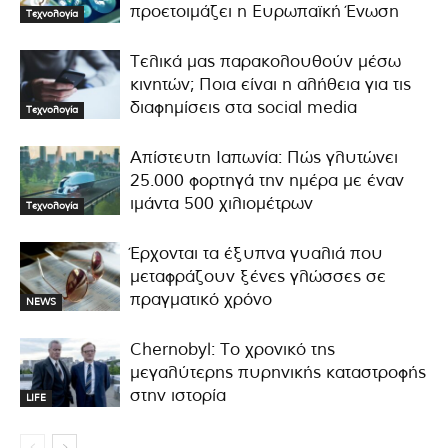
προετοιμάζει η Ευρωπαϊκή Ένωση
Τεχνολογία
Τελικά μας παρακολουθούν μέσω
κινητών; Ποια είναι η αλήθεια για τις
διαφημίσεις στα social media
Τεχνολογία
Απίστευτη Ιαπωνία: Πώς γλυτώνει
25.000 φορτηγά την ημέρα με έναν
ιμάντα 500 χιλιομέτρων
Τεχνολογία
Έρχονται τα έξυπνα γυαλιά που
μεταφράζουν ξένες γλώσσες σε
πραγματικό χρόνο
NEWS
Chernobyl: Το χρονικό της
μεγαλύτερης πυρηνικής καταστροφής
στην ιστορία
LIFE