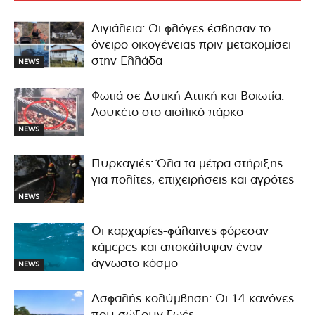
Αιγιάλεια: Οι φλόγες έσβησαν το
όνειρο οικογένειας πριν μετακομίσει
στην Ελλάδα
NEWS
Φωτιά σε Δυτική Αττική και Βοιωτία:
Λουκέτο στο αιολικό πάρκο
NEWS
Πυρκαγιές: Όλα τα μέτρα στήριξης
για πολίτες, επιχειρήσεις και αγρότες
NEWS
Οι καρχαρίες-φάλαινες φόρεσαν
κάμερες και αποκάλυψαν έναν
άγνωστο κόσμο
NEWS
Ασφαλής κολύμβηση: Οι 14 κανόνες
που σώζουν ζωές