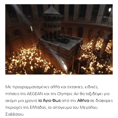
Με προγραμματισμένες αλλά και έκτακτες, ειδικές,
πτήσεις της AEGEAN και της Olympic Air θα ταξιδέψει για
ακόμη μια χρονιά
το Άγιο Φως
από την
Αθήνα
σε διάφορες
περιοχές της Ελλάδας, το απόγευμα του Μεγάλου
Σαββάτου.