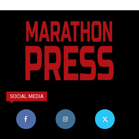
SOCIAL MEDIA
8,956
1,582
119