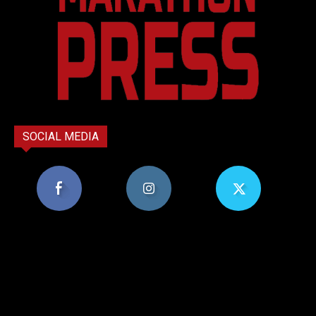
SOCIAL MEDIA
8,956
1,582
119
Υποστηρικτές
Ακόλουθοι
Ακόλουθοι