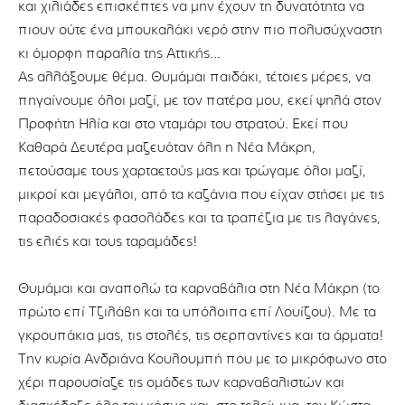
και χιλιάδες επισκέπτες να μην έχουν τη δυνατότητα να
πιουν ούτε ένα μπουκαλάκι νερό στην πιο πολυσύχναστη
κι όμορφη παραλία της Αττικής…
Ας αλλάξουμε θέμα. Θυμάμαι παιδάκι, τέτοιες μέρες, να
πηγαίνουμε όλοι μαζί, με τον πατέρα μου, εκεί ψηλά στον
Προφήτη Ηλία και στο νταμάρι του στρατού. Εκεί που
Καθαρά Δευτέρα μαζευόταν όλη η Νέα Μάκρη,
πετούσαμε τους χαρταετούς μας και τρώγαμε όλοι μαζί,
μικροί και μεγάλοι, από τα καζάνια που είχαν στήσει με τις
παραδοσιακές φασολάδες και τα τραπέζια με τις λαγάνες,
τις ελιές και τους ταραμάδες!
Θυμάμαι και αναπολώ τα καρναβάλια στη Νέα Μάκρη (το
πρώτο επί Τζιλάβη και τα υπόλοιπα επί Λουίζου). Με τα
γκρουπάκια μας, τις στολές, τις σερπαντίνες και τα άρματα!
Την κυρία Ανδριάνα Κουλουμπή που με το μικρόφωνο στο
χέρι παρουσίαζε τις ομάδες των καρναβαλιστών και