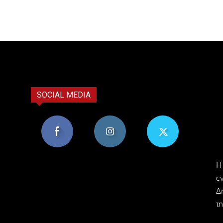
SOCIAL MEDIA
8,956
1,582
119
H
Υποστηρικτές
Ακόλουθοι
Ακόλουθοι
ε
Δ
τη