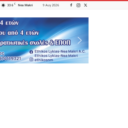
C
33.6
9 Αυγ 2026
Nea Makri