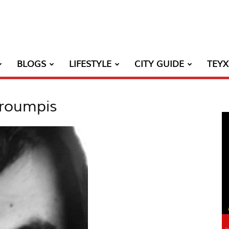
BLOGS
LIFESTYLE
CITY GUIDE
ΤΕΥ
troumpis