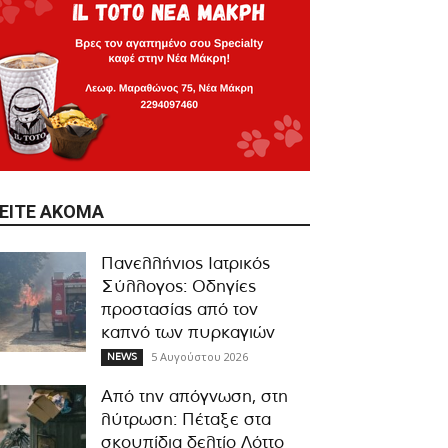
ΕΊΤΕ ΑΚΌΜΑ
Πανελλήνιος Ιατρικός
Σύλλογος: Οδηγίες
προστασίας από τον
καπνό των πυρκαγιών
5 Αυγούστου 2026
NEWS
Από την απόγνωση, στη
λύτρωση: Πέταξε στα
σκουπίδια δελτίο Λόττο