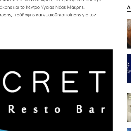
Δ
ρης και το Κέντρο Υγείας Νέας Μάκρης,
ωσης, πρόληψης και ευαισθητοποίησης για τον