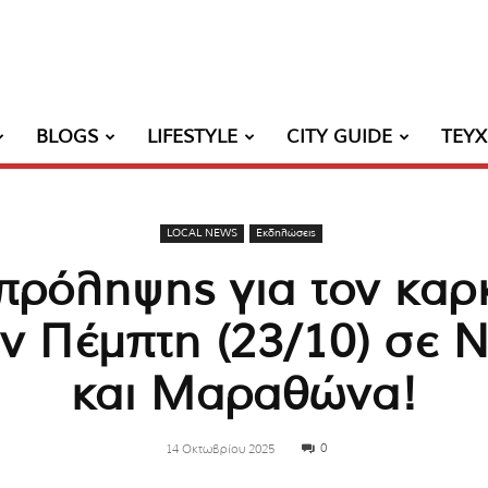
BLOGS
LIFESTYLE
CITY GUIDE
ΤΕΥ
LOCAL NEWS
Εκδηλώσεις
πρόληψης για τον καρκ
ν Πέμπτη (23/10) σε
και Μαραθώνα!
0
14 Οκτωβρίου 2025