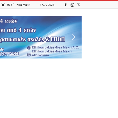
C
35.3
7 Αυγ 2026
Nea Makri