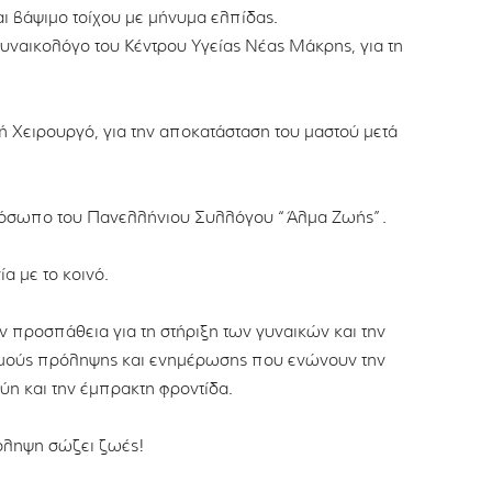
ι βάψιμο τοίχου με μήνυμα ελπίδας.
υναικολόγο του Κέντρου Υγείας Νέας Μάκρης, για τη
 Χειρουργό, για την αποκατάσταση του μαστού μετά
ρόσωπο του Πανελλήνιου Συλλόγου “Άλμα Ζωής”.
α με το κοινό.
 προσπάθεια για τη στήριξη των γυναικών και την
σμούς πρόληψης και ενημέρωσης που ενώνουν την
ύη και την έμπρακτη φροντίδα.
ρόληψη σώζει ζωές!