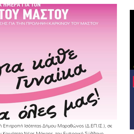
ή Επιτροπή Ισότητας Δήμου Μαραθώνος (Δ.ΕΠ.ΙΣ.), σε
ν Κοινότητα Νέας Μάκρης, τον Εμπορικό Σύλλογο