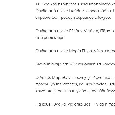
Συμβολικός περίπατος ευαισθητοποίησης κα
Ομιλία από την κα Γιούλη Σωτηροπούλου, Γ
σημασία του προσυμπτωματικού ελέγχου.
Ομιλία από την κα Έβελυν Μπέτση, Πλαστική
από μαστεκτομή.
Ομιλία από την κα Μαρία Πυρουνάκη, εκπ
Διανομή αναμνηστικών και φιλική επικοινωνί
Ο Δήμος Μαραθώνος συνεχίζει δυναμικά την
προαγωγή της ισότητας, καθιερώνοντας θε
κοινότητα μέσα από τη γνώση, την αλληλεγγ
Για κάθε Γυναίκα, για όλες μας — γιατί η π