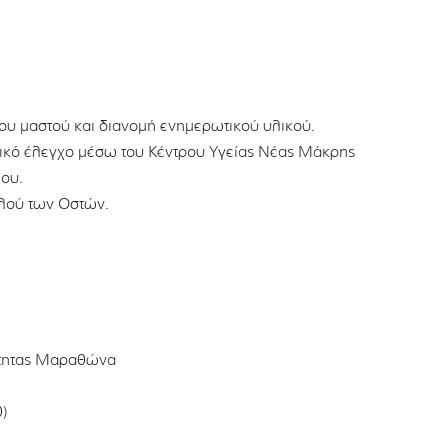
ου μαστού και διανομή ενημερωτικού υλικού.
κό έλεγχο μέσω του Κέντρου Υγείας Νέας Μάκρης
ου.
λού των Οστών.
ότητας Μαραθώνα
0)