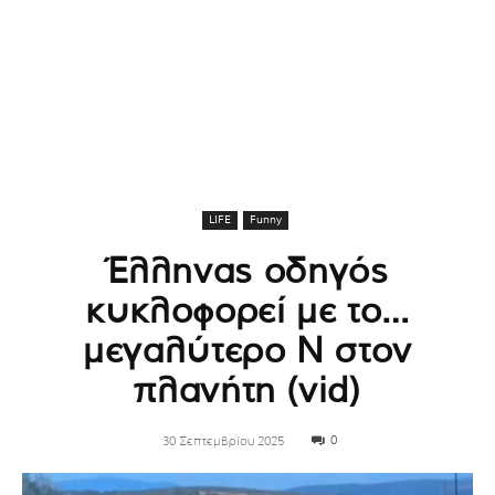
LIFE
Funny
Έλληνας οδηγός
κυκλοφορεί με το…
μεγαλύτερο Ν στον
πλανήτη (vid)
0
30 Σεπτεμβρίου 2025