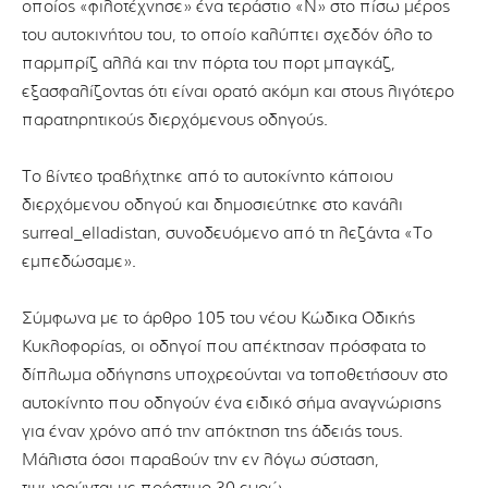
οποίος «φιλοτέχνησε» ένα τεράστιο «Ν» στο πίσω μέρος
του αυτοκινήτου του, το οποίο καλύπτει σχεδόν όλο το
παρμπρίζ αλλά και την πόρτα του πορτ μπαγκάζ,
εξασφαλίζοντας ότι είναι ορατό ακόμη και στους λιγότερο
παρατηρητικούς διερχόμενους οδηγούς.
Το βίντεο τραβήχτηκε από το αυτοκίνητο κάποιου
διερχόμενου οδηγού και δημοσιεύτηκε στο κανάλι
surreal_elladistan, συνοδευόμενο από τη λεζάντα «Το
εμπεδώσαμε».
Σύμφωνα με το άρθρο 105 του νέου Κώδικα Οδικής
Κυκλοφορίας, οι οδηγοί που απέκτησαν πρόσφατα το
δίπλωμα οδήγησης υποχρεούνται να τοποθετήσουν στο
αυτοκίνητο που οδηγούν ένα ειδικό σήμα αναγνώρισης
για έναν χρόνο από την απόκτηση της άδειάς τους.
Μάλιστα όσοι παραβούν την εν λόγω σύσταση,