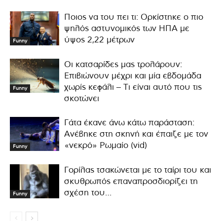
Ποιος να του πει τι: Ορκίστηκε ο πιο
ψηλός αστυνομικός των ΗΠΑ με
ύψος 2,22 μέτρων
Funny
Οι κατσαρίδες μας τρολάρουν:
Επιβιώνουν μέχρι και μία εβδομάδα
χωρίς κεφάλι – Τι είναι αυτό που τις
Funny
σκοτώνει
Γάτα έκανε άνω κάτω παράσταση:
Ανέβηκε στη σκηνή και έπαιζε με τον
«νεκρό» Ρωμαίο (vid)
Funny
Γορίλας τσακώνεται με το ταίρι του και
σκυθρωπός επαναπροσδιορίζει τη
σχέση του…
Funny