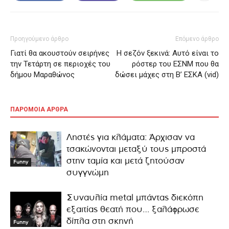
Προηγούμενο άρθρο
Επόμενο άρθρο
Γιατί θα ακουστούν σειρήνες
Η σεζόν ξεκινά: Αυτό είναι το
την Τετάρτη σε περιοχές του
ρόστερ του ΕΣΝΜ που θα
δήμου Μαραθώνος
δώσει μάχες στη Β’ ΕΣΚΑ (vid)
ΠΑΡΟΜΟΙΑ ΑΡΘΡΑ
Ληστές για κλάματα: Άρχισαν να
τσακώνονται μεταξύ τους μπροστά
στην ταμία και μετά ζητούσαν
Funny
συγγνώμη
Συναυλία metal μπάντας διεκόπη
εξαιτίας θεατή που… ξαλάφρωσε
δίπλα στη σκηνή
Funny