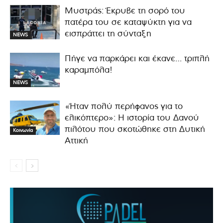
Μυστράς: Έκρυβε τη σορό του
πατέρα του σε καταψύκτη για να
εισπράττει τη σύνταξη
NEWS
Πήγε να παρκάρει και έκανε… τριπλή
καραμπόλα!
NEWS
«Ήταν πολύ περήφανος για το
ελικόπτερο»: Η ιστορία του Δανού
πιλότου που σκοτώθηκε στη Δυτική
Κοινωνία
Αττική