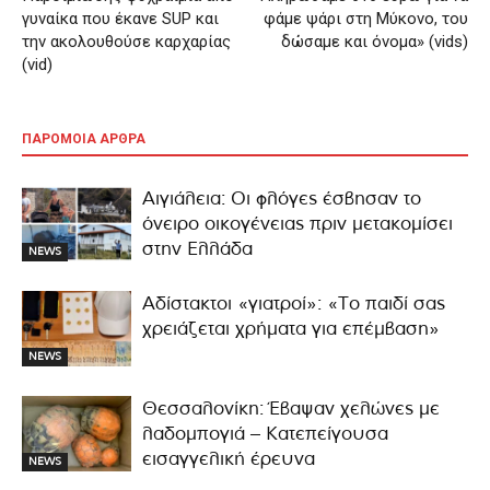
γυναίκα που έκανε SUP και
φάμε ψάρι στη Μύκονο, του
την ακολουθούσε καρχαρίας
δώσαμε και όνομα» (vids)
(vid)
ΠΑΡΟΜΟΙΑ ΑΡΘΡΑ
Αιγιάλεια: Οι φλόγες έσβησαν το
όνειρο οικογένειας πριν μετακομίσει
στην Ελλάδα
NEWS
Αδίστακτοι «γιατροί»: «Το παιδί σας
χρειάζεται χρήματα για επέμβαση»
NEWS
Θεσσαλονίκη: Έβαψαν χελώνες με
λαδομπογιά – Κατεπείγουσα
εισαγγελική έρευνα
NEWS