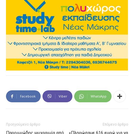
Facebook
Viber
WhatsApp
Προηγούμενο άρθρο
Επόμενο άρθρο
Παροιμιώδης ψυχραιμία από
«Πληρώσαμε 616 ευρώ για να