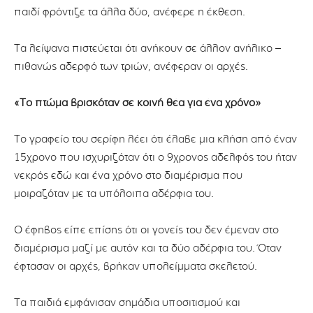
παιδί φρόντιζε τα άλλα δύο, ανέφερε η έκθεση.
Τα λείψανα πιστεύεται ότι ανήκουν σε άλλον ανήλικο –
πιθανώς αδερφό των τριών, ανέφεραν οι αρχές.
«Το πτώμα βρισκόταν σε κοινή θέα για ένα χρόνο»
Το γραφείο του σερίφη λέει ότι έλαβε μια κλήση από έναν
15χρονο που ισχυριζόταν ότι ο 9χρονος αδελφός του ήταν
νεκρός εδώ και ένα χρόνο στο διαμέρισμα που
μοιραζόταν με τα υπόλοιπα αδέρφια του.
Ο έφηβος είπε επίσης ότι οι γονείς του δεν έμεναν στο
διαμέρισμα μαζί με αυτόν και τα δύο αδέρφια του. Όταν
έφτασαν οι αρχές, βρήκαν υπολείμματα σκελετού.
Τα παιδιά εμφάνισαν σημάδια υποσιτισμού και