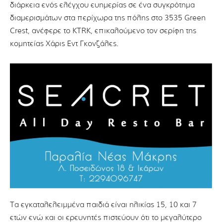
διάρκεια ενός ελέγχου ευημερίας σε ένα συγκρότημα
διαμερισμάτων στα περίχωρα της πόλης στο 3535 Green
Crest, ανέφερε το KTRK, επικαλούμενο τον σερίφη της
κομητείας Χάρις Εντ Γκονζάλες.
Τα εγκαταλελειμμένα παιδιά είναι ηλικίας 15, 10 και 7
ετών ενώ και οι ερευνητές πιστεύουν ότι το μεγαλύτερο