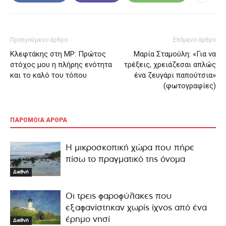
Προηγούμενο άρθρο
Επόμενο άρθρο
Κλεφτάκης στη MP: Πρώτος
Μαρία Σταμούλη: «Για να
στόχος μου η πλήρης ενότητα
τρέξεις, χρειάζεσαι απλώς
και το καλό του τόπου
ένα ζευγάρι παπούτσια»
(φωτογραφίες)
ΠΑΡΟΜΟΙΑ ΑΡΘΡΑ
Η μικροσκοπική χώρα που πήρε
πίσω το πραγματικό της όνομα
Διεθνή
Οι τρεις φαροφύλακες που
εξαφανίστηκαν χωρίς ίχνος από ένα
έρημο νησί
Διεθνή