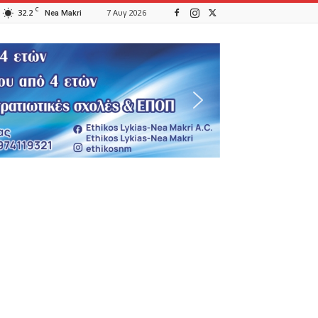
C
32.2
7 Αυγ 2026
Nea Makri