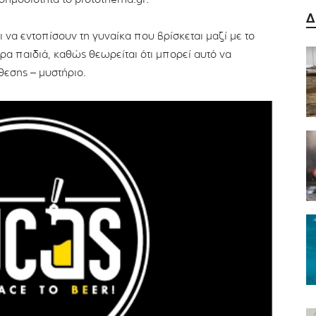
Δ
να εντοπίσουν τη γυναίκα που βρίσκεται μαζί με το
ερα παιδιά, καθώς θεωρείται ότι μπορεί αυτό να
όθεσης – μυστήριο.