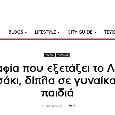
BLOGS
LIFESTYLE
CITY GUIDE
ΤΕΥ
NEWS
Κοινωνία
φία που εξετάζει το Λι
σάκι, δίπλα σε γυναίκ
παιδιά
0
31 Ιουλίου 2025