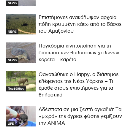
NEWS
Επιστήμονες ανακάλυψαν αρχαία
πόλη κρυμμένη κάτω από το δάσος
του Αμαζονίου
NEWS
Παγκόσμια κινητοποίηση για τη
διάσωση των θαλάσσιων χελωνών
καρέτα – καρέτα
NEWS
Θανατώθηκε ο Happy, ο διάσημος
ελέφαντας της Νέας Υόρκης – Τι
έμαθε στους επιστήμονες για τα
Περιβάλλον
θηλαστικά
Αδέσποτα σε μια ζεστή αγκαλιά: Τα
«μωρά» της άγριας φύσης γεμίζουν
την ANIMA
LIFE