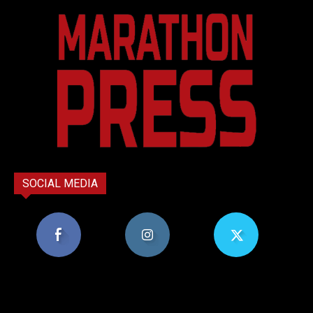
SOCIAL MEDIA
8,956
1,582
119
Υποστηρικτές
Ακόλουθοι
Ακόλουθοι