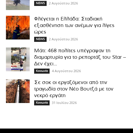
2 Αυγούστου 2026
NEWS
Φλέγεται η Ελλάδα: Σταδιακή
εξασθένηση των ανέμων για λίγες
ώρες
2 Αυγούστου 2026
NEWS
Μάτι: 468 πολίτες υπέγραψαν τη
διαμαρτυρία για το ρεπορτάζ του Star –
Δεν έχει...
4 Αυγούστου 2026
Κοινωνία
Σε σοκ οι εργαζόμενοι από την
τραγωδία στον Νέο Βουτζά με τον
νεκρό εργάτη
31 Ιουλίου 2026
Κοινωνία