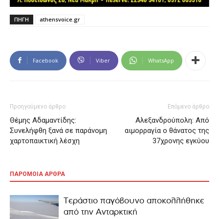
ΠΗΓΗ
athensvoice.gr
Facebook
Viber
WhatsApp
Προηγούμενο άρθρο
Επόμενο άρθρο
Θέμης Αδαμαντίδης:
Αλεξανδρούπολη: Από
Συνελήφθη ξανά σε παράνομη
αιμορραγία ο θάνατος της
χαρτοπαικτική λέσχη
37χρονης εγκύου
ΠΑΡΟΜΟΙΑ ΑΡΘΡΑ
Τεράστιο παγόβουνο αποκολλήθηκε
από την Ανταρκτική