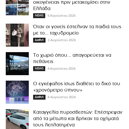
οικογένειας πριν μετακομίσει στην
Ελλάδα
6 Αυγούστου 2026
NEWS
Όταν οι γονείς έστελναν τα παιδιά τους
με το… ταχυδρομείο
2 Αυγούστου 2026
Διεθνή
Το χωριό όπου… απαγορεύεται να
πεθάνεις
4 Αυγούστου 2026
NEWS
Ο εγκέφαλος ίσως διαθέτει το δικό του
«χρονόμετρο ύπνου»
8 Αυγούστου 2026
Διεθνή
Καταγγελία πυροσβεστών: Επέστρεψαν
από τα μέτωπα και βρήκαν τα οχήματά
τους λεηλατημένα