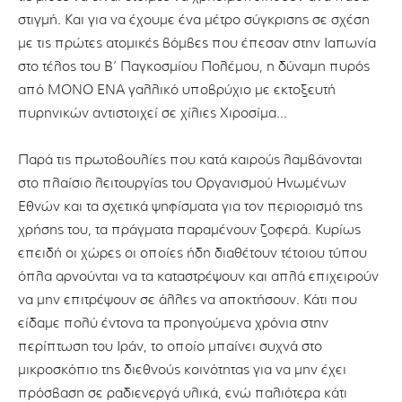
στιγμή. Και για να έχουμε ένα μέτρο σύγκρισης σε σχέση
με τις πρώτες ατομικές βόμβες που έπεσαν στην Ιαπωνία
στο τέλος του Β’ Παγκοσμίου Πολέμου, η δύναμη πυρός
από ΜΟΝΟ ΕΝΑ γαλλικό υποβρύχιο με εκτοξευτή
πυρηνικών αντιστοιχεί σε χίλιες Χιροσίμα…
Παρά τις πρωτοβουλίες που κατά καιρούς λαμβάνονται
στο πλαίσιο λειτουργίας του Οργανισμού Ηνωμένων
Εθνών και τα σχετικά ψηφίσματα για τον περιορισμό της
χρήσης του, τα πράγματα παραμένουν ζοφερά. Κυρίως
επειδή οι χώρες οι οποίες ήδη διαθέτουν τέτοιου τύπου
όπλα αρνούνται να τα καταστρέψουν και απλά επιχειρούν
να μην επιτρέψουν σε άλλες να αποκτήσουν. Κάτι που
είδαμε πολύ έντονα τα προηγούμενα χρόνια στην
περίπτωση του Ιράν, το οποίο μπαίνει συχνά στο
μικροσκόπιο της διεθνούς κοινότητας για να μην έχει
πρόσβαση σε ραδιενεργά υλικά, ενώ παλιότερα κάτι