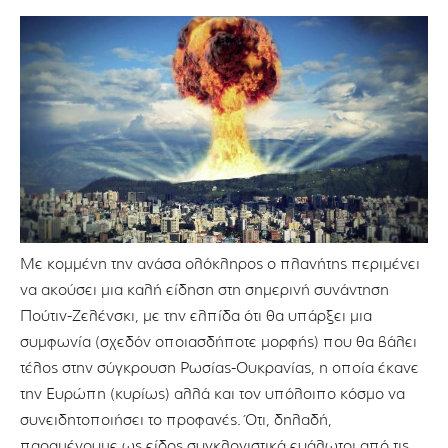
Με κομμένη την ανάσα ολόκληρος ο πλανήτης περιμένει
να ακούσει μια καλή είδηση στη σημερινή συνάντηση
Πούτιν-Ζελένσκι, με την ελπίδα ότι θα υπάρξει μια
συμφωνία (σχεδόν οποιασδήποτε μορφής) που θα βάλει
τέλος στην σύγκρουση Ρωσίας-Ουκρανίας, η οποία έκανε
την Ευρώπη (κυρίως) αλλά και τον υπόλοιπο κόσμο να
συνειδητοποιήσει το προφανές. Ότι, δηλαδή,
παραμένουμε ως είδος συγκλονιστικά ευάλωτοι από τις