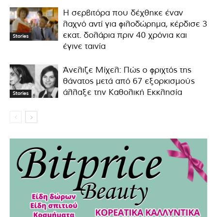
Η σερβιτόρα που δέχθηκε έναν
λαχνό αντί για φιλοδώρημα, κέρδισε 3
εκατ. δολάρια πριν 40 χρόνια και
Stories
έγινε ταινία
Άνελιζε Μίχελ: Πώς ο φριχτός της
θάνατος μετά από 67 εξορκισμούς
άλλαξε την Καθολική Εκκλησία
Stories