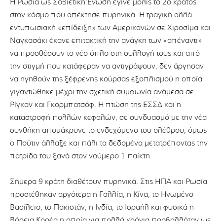
Η Ρωσία ως Σοβιετική Ένωση έγινε μόλις το 2ο κράτος
στον κόσμο που απέκτησε πυρηνικά. Η τραγική αλλά
εντυπωσιακή «επίδειξη» των Αμερικανών σε Χιροσίμα και
Ναγκασάκι έκανε επιτακτική την ανάγκη των «απέναντι»
να προσθέσουν το νέο όπλο στη συλλογή τους και από
την στιγμή που κατάφεραν να αντιγράψουν, δεν άργησαν
να ηγηθούν της ξέφρενης κούρσας εξοπλισμού η οποία
γιγαντώθηκε μέχρι την σχετική συμφωνία ανάμεσα σε
Ρίγκαν και Γκορμπατσόφ. Η πτώση της ΕΣΣΔ και η
καταστροφή πολλών κεφαλών, σε συνδυασμό με την νέα
συνθήκη απομάκρυνε το ενδεχόμενο του ολέθρου, όμως
ο Πούτιν άλλαξε και πάλι τα δεδομένα μετατρέποντας την
πατρίδα του ξανά στον νούμερο 1 παίκτη.
Σήμερα 9 κράτη διαθέτουν πυρηνικά. Στις ΗΠΑ και Ρωσία
προστέθηκαν αργότερα η Γαλλία, η Κίνα, το Ηνωμένο
Βασίλειο, το Πακιστάν, η Ινδία, το Ισραήλ και φυσικά η
Βόρεια Κορέα η οποία για πολλά χρόνια προβαλλόταν ως