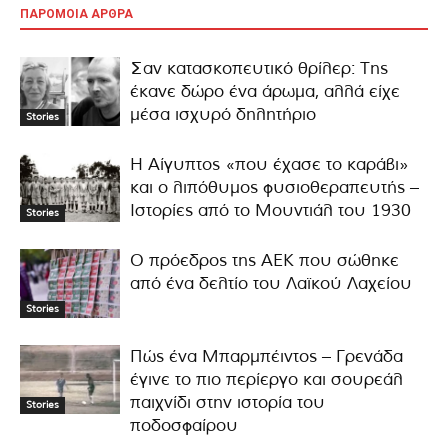
ΠΑΡΟΜΟΙΑ ΑΡΘΡΑ
Σαν κατασκοπευτικό θρίλερ: Της
έκανε δώρο ένα άρωμα, αλλά είχε
μέσα ισχυρό δηλητήριο
Stories
Η Αίγυπτος «που έχασε το καράβι»
και ο λιπόθυμος φυσιοθεραπευτής –
Ιστορίες από το Μουντιάλ του 1930
Stories
Ο πρόεδρος της ΑΕΚ που σώθηκε
από ένα δελτίο του Λαϊκού Λαχείου
Stories
Πώς ένα Μπαρμπέιντος – Γρενάδα
έγινε το πιο περίεργο και σουρεάλ
παιχνίδι στην ιστορία του
Stories
ποδοσφαίρου