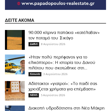
ΔΕΊΤΕ ΑΚΌΜΑ
90.000 κίτρινα παπάκια «κατέλαβαν»
τον ποταμό του Σικάγο
8 Αυγούστου 2026
Διεθνή
«Ήταν πολύ περήφανος για το
ελικόπτερο»: Η ιστορία του Δανού
πιλότου που σκοτώθηκε στη...
3 Αυγούστου 2026
Κοινωνία
Αδίστακτοι «γιατροί»: «Το παιδί σας
χρειάζεται χρήματα για επέμβαση»
5 Αυγούστου 2026
NEWS
Διακοπή υδροδότησης στη Νέα Μάκρη