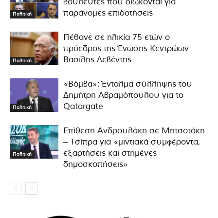
βουλευτές που διώκονται για
παράνομες επιδοτήσεις
Πολιτική
Πέθανε σε ηλικία 75 ετών ο
πρόεδρος της Ένωσης Κεντρώων
Βασίλης Λεβέντης
Πολιτική
«Βόμβα»: Ένταλμα σύλληψης του
Δημήτρη Αβραμόπουλου για το
Qatargate
Πολιτική
Επίθεση Ανδρουλάκη σε Μητσοτάκη
– Τσίπρα για «μιντιακά συμφέροντα,
εξαρτήσεις και στημένες
Πολιτική
δημοσκοπήσεις»