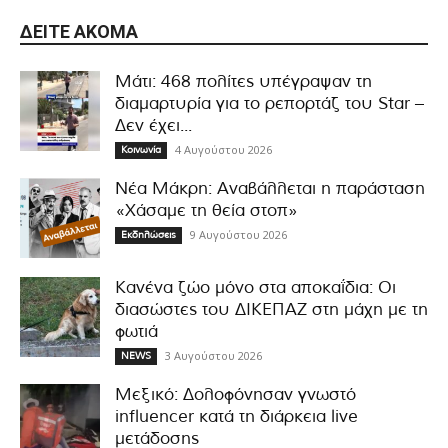
ΔΕΊΤΕ ΑΚΌΜΑ
Μάτι: 468 πολίτες υπέγραψαν τη
διαμαρτυρία για το ρεπορτάζ του Star –
Δεν έχει...
4 Αυγούστου 2026
Κοινωνία
Νέα Μάκρη: Αναβάλλεται η παράσταση
«Χάσαμε τη θεία στοπ»
9 Αυγούστου 2026
Εκδηλώσεις
Κανένα ζώο μόνο στα αποκαΐδια: Οι
διασώστες του ΔΙΚΕΠΑΖ στη μάχη με τη
φωτιά
3 Αυγούστου 2026
NEWS
Μεξικό: Δολοφόνησαν γνωστό
influencer κατά τη διάρκεια live
μετάδοσης