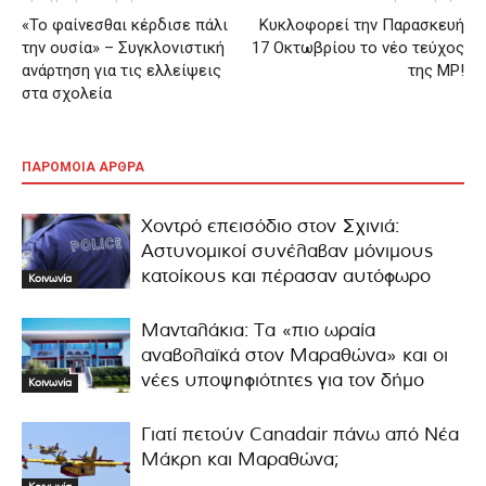
«Το φαίνεσθαι κέρδισε πάλι
Κυκλοφορεί την Παρασκευή
την ουσία» – Συγκλονιστική
17 Οκτωβρίου το νέο τεύχος
ανάρτηση για τις ελλείψεις
της MP!
στα σχολεία
ΠΑΡΟΜΟΙΑ ΑΡΘΡΑ
Χοντρό επεισόδιο στον Σχινιά:
Αστυνομικοί συνέλαβαν μόνιμους
κατοίκους και πέρασαν αυτόφωρο
Κοινωνία
Μανταλάκια: Τα «πιο ωραία
αναβολαϊκά στον Μαραθώνα» και οι
νέες υποψηφιότητες για τον δήμο
Κοινωνία
Γιατί πετούν Canadair πάνω από Νέα
Μάκρη και Μαραθώνα;