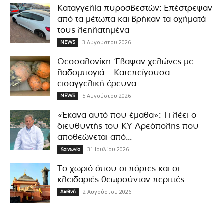
Καταγγελία πυροσβεστών: Επέστρεψαν
από τα μέτωπα και βρήκαν τα οχήματά
τους λεηλατημένα
3 Αυγούστου 2026
NEWS
Θεσσαλονίκη: Έβαψαν χελώνες με
λαδομπογιά – Κατεπείγουσα
εισαγγελική έρευνα
5 Αυγούστου 2026
NEWS
«Έκανα αυτό που έμαθα»: Τι λέει ο
διευθυντής του ΚΥ Αρεόπολης που
αποθεώνεται από...
31 Ιουλίου 2026
Κοινωνία
Το χωριό όπου οι πόρτες και οι
κλειδαριές θεωρούνταν περιττές
2 Αυγούστου 2026
Διεθνή