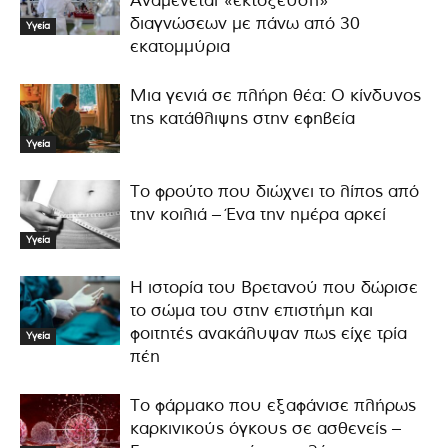
Αναμένεται «εκτόξευση»
διαγνώσεων με πάνω από 30
Υγεία
εκατομμύρια
Μια γενιά σε πλήρη θέα: Ο κίνδυνος
της κατάθλιψης στην εφηβεία
Υγεία
Το φρούτο που διώχνει το λίπος από
την κοιλιά – Ένα την ημέρα αρκεί
Υγεία
Η ιστορία του Βρετανού που δώρισε
το σώμα του στην επιστήμη και
φοιτητές ανακάλυψαν πως είχε τρία
Υγεία
πέη
Το φάρμακο που εξαφάνισε πλήρως
καρκινικούς όγκους σε ασθενείς –