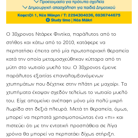
Ο 38χρονος Ντάρεκ Φιντίκα, παράλυτος από το
στήθος και κάτω από το 2010, κατάφερε να
περπατήσει έπειτα από μία πρωτοποριακή θεραπεία
κατά την οποία μεταμοσχεύθηκαν κύτταρα από τη
μύτη στο νωτιαίο μυελό του. Ο 38χρονος έμεινε
παράλυτος εξαιτίας επαναλαμβανόμενων
χτυπημάτων που δέχτηκε στην πλάτη με μαχαίρι. Τα
χτυπήματα έκοψαν σχεδόν τελείως το νωτιαίο μυελό
του. Είχε απομείνει ανέπαφη μόνο μία πολύ μικρή
λωρίδα στη δεξιά πλευρά. Μετά τη θεραπεία, όμως,
μπορεί να περπατά χρησιμοποιώντας ένα «πι» και
πιστεύει ότι με την εντατική προσπάθεια σε λίγα
χρόνια θα μπορεί να περπατάει δίχως στήριξη.