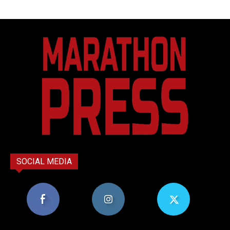
SOCIAL MEDIA
8,956
1,582
119