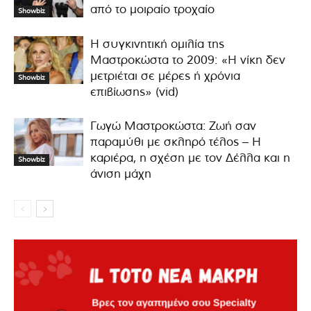
από το μοιραίο τροχαίο
Showbiz
Η συγκινητική ομιλία της
Μαστροκώστα το 2009: «Η νίκη δεν
μετριέται σε μέρες ή χρόνια
Showbiz
επιβίωσης» (vid)
Γωγώ Μαστροκώστα: Ζωή σαν
παραμύθι με σκληρό τέλος – Η
καριέρα, η σχέση με τον Δέλλα και η
Showbiz
άνιση μάχη