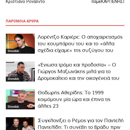
Κριστιάνο Ρονάλντο
πάμεΚΑΡΠΕΝΗΣΙ
ΠΑΡΟΜΟΙΑ ΑΡΘΡΑ
Λορέντζο Καριέρε: Ο αποχαιρετισμός
του κουμπάρου του και το «άλλα
σχέδια είχαμε» της συζύγου του
Showbiz
«Ένιωσα τρόμο και προδοσία» – Ο
Γιώργος Μαζωνάκης μιλά για το
Δρομοκαΐτειο και την οικογένειά του
Showbiz
Θοδωρής Αθερίδης: Το 1999
κοιμόμουν μία ώρα και έπινα τις
άλλες 23
Showbiz
Συγκλονίζει ο Ρέμος για τον Παντελή
Παντελίδη: Τι συνέβη το βράδυ πριν