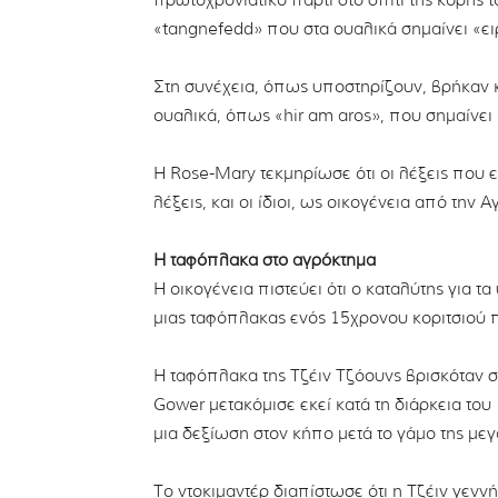
πρωτοχρονιάτικο πάρτι στο σπίτι της κόρης 
«tangnefedd» που στα ουαλικά σημαίνει «ει
Στη συνέχεια, όπως υποστηρίζουν, βρήκαν κ
ουαλικά, όπως «hir am aros», που σημαίνει 
Η Rose-Mary τεκμηρίωσε ότι οι λέξεις που 
λέξεις, και οι ίδιοι, ως οικογένεια από την
Η ταφόπλακα στο αγρόκτημα
Η οικογένεια πιστεύει ότι ο καταλύτης για 
μιας ταφόπλακας ενός 15χρονου κοριτσιού πο
Η ταφόπλακα της Τζέιν Τζόουνς βρισκόταν σ
Gower μετακόμισε εκεί κατά τη διάρκεια του 
μια δεξίωση στον κήπο μετά το γάμο της μεγ
Το ντοκιμαντέρ διαπίστωσε ότι η Τζέιν γεν