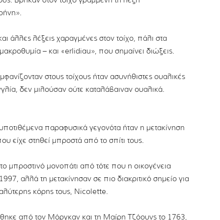
τους. Βρήκαν στον τοίχο γραμμένη τη λέξη
ρήνη».
αι άλλες λέξεις χαραγμένες στον τοίχο, πάλι στα
μακροθυμία – και «erlidiau», που σημαίνει διώξεις.
εμφανίζονταν στους τοίχους ήταν ασυνήθιστες ουαλικές
 Αγγλία, δεν μιλούσαν ούτε καταλάβαιναν ουαλικά.
τα υποτιθέμενα παραφυσικά γεγονότα ήταν η μετακίνηση
υ είχε στηθεί μπροστά από το σπίτι τους.
το μπροστινό μονοπάτι από τότε που η οικογένεια
1997, αλλά τη μετακίνησαν σε πιο διακριτικό σημείο για
αλύτερης κόρης τους, Nicolette.
νήθηκε από τον Μόργκαν και τη Μαίρη Τζόουνς το 1763,