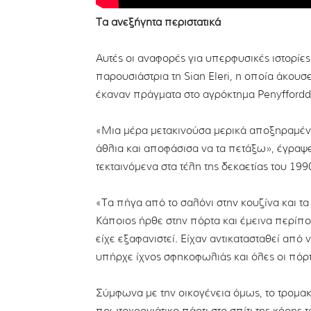
Τα ανεξήγητα περιστατικά
Αυτές οι αναφορές για υπερφυσικές ιστορίες
παρουσιάστρια τη Sian Eleri, η οποία άκου
έκαναν πράγματα στο αγρόκτημα Penyffordd
«Μια μέρα μετακινούσα μερικά αποξηραμένα
άθλια και αποφάσισα να τα πετάξω», έγραψ
τεκταινόμενα στα τέλη της δεκαετίας του 199
«Τα πήγα από το σαλόνι στην κουζίνα και τ
Κάποιος ήρθε στην πόρτα και έμεινα περίπ
είχε εξαφανιστεί. Είχαν αντικατασταθεί από
υπήρχε ίχνος σφηκοφωλιάς και όλες οι πόρτ
Σύμφωνα με την οικογένεια όμως, το τρομα