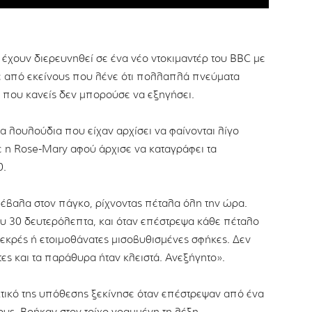
 έχουν διερευνηθεί σε ένα νέο ντοκιμαντέρ του BBC με
σε από εκείνους που λένε ότι πολλαπλά πνεύματα
 που κανείς δεν μπορούσε να εξηγήσει.
 λουλούδια που είχαν αρχίσει να φαίνονται λίγο
ε η Rose-Mary αφού άρχισε να καταγράφει τα
0.
α έβαλα στον πάγκο, ρίχνοντας πέταλα όλη την ώρα.
ου 30 δευτερόλεπτα, και όταν επέστρεψα κάθε πέταλο
 νεκρές ή ετοιμοθάνατες μισοβυθισμένες σφήκες. Δεν
ες και τα παράθυρα ήταν κλειστά. Ανεξήγητο».
κτικό της υπόθεσης ξεκίνησε όταν επέστρεψαν από ένα