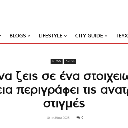
BLOGS
LIFESTYLE
CITY GUIDE
ΤΕΥ
NEWS
Διεθνή
να ζεις σε ένα στοιχει
ια περιγράφει τις ανατ
στιγμές
0
10 Ιουλίου 2025