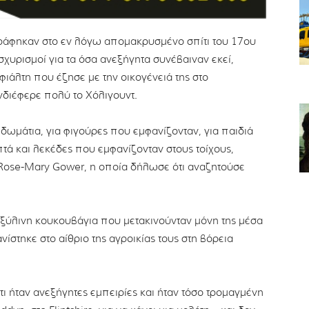
άφηκαν στο εν λόγω απομακρυσμένο σπίτι του 17ου
χυρισμοί για τα όσα ανεξήγητα συνέβαιναν εκεί,
φιάλτη που έζησε με την οικογένειά της στο
ενδιέφερε πολύ το Χόλιγουντ.
ωμάτια, για φιγούρες που εμφανίζονταν, για παιδιά
τά και λεκέδες που εμφανίζονταν στους τοίχους,
 Rose-Mary Gower, η οποία δήλωσε ότι αναζητούσε
α ξύλινη κουκουβάγια που μετακινούνταν μόνη της μέσα
νίστηκε στο αίθριο της αγροικίας τους στη βόρεια
ι ήταν ανεξήγητες εμπειρίες και ήταν τόσο τρομαγμένη