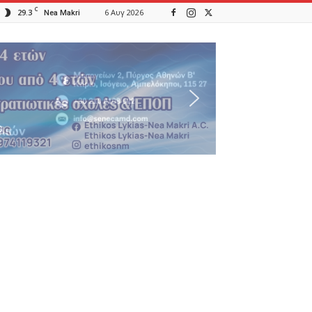
C
29.3
6 Αυγ 2026
Nea Makri