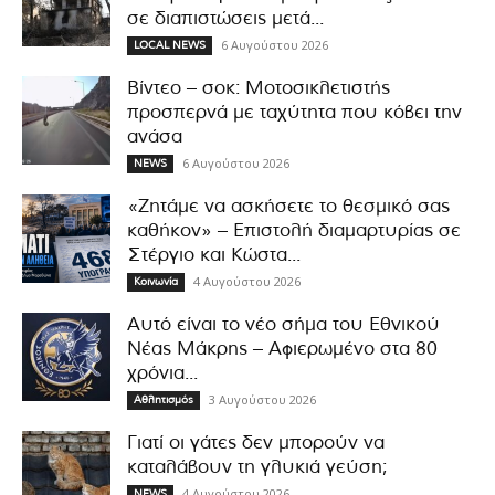
σε διαπιστώσεις μετά...
6 Αυγούστου 2026
LOCAL NEWS
Βίντεο – σοκ: Μοτοσικλετιστής
προσπερνά με ταχύτητα που κόβει την
ανάσα
6 Αυγούστου 2026
NEWS
«Ζητάμε να ασκήσετε το θεσμικό σας
καθήκον» – Επιστολή διαμαρτυρίας σε
Στέργιο και Κώστα...
4 Αυγούστου 2026
Κοινωνία
Αυτό είναι το νέο σήμα του Εθνικού
Νέας Μάκρης – Αφιερωμένο στα 80
χρόνια...
3 Αυγούστου 2026
Αθλητισμός
Γιατί οι γάτες δεν μπορούν να
καταλάβουν τη γλυκιά γεύση;
4 Αυγούστου 2026
NEWS