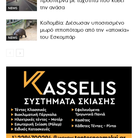
προσπερνά με ταχύτητα που κόβει
την ανάσα
NEWS
Κολομβία: Διέσωσαν υποσιτισμένο
μωρό ιπποπόταμο από την «αποικία»
του Εσκομπάρ
NEWS