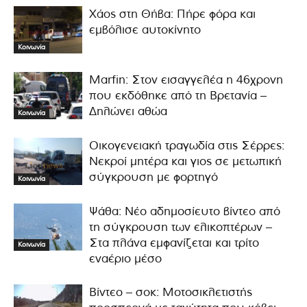
Χάος στη Θήβα: Πήρε φόρα και
εμβόλισε αυτοκίνητο
Κοινωνία
Marfin: Στον εισαγγελέα η 46χρονη
που εκδόθηκε από τη Βρετανία –
Δηλώνει αθώα
Κοινωνία
Οικογενειακή τραγωδία στις Σέρρες:
Νεκροί μητέρα και γιος σε μετωπική
σύγκρουση με φορτηγό
Κοινωνία
Ψάθα: Νέο αδημοσίευτο βίντεο από
τη σύγκρουση των ελικοπτέρων –
Στα πλάνα εμφανίζεται και τρίτο
Κοινωνία
εναέριο μέσο
Βίντεο – σοκ: Μοτοσικλετιστής