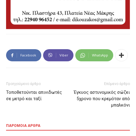
Facebook
Viber
WhatsApp
Προηγούμενο άρθρο
Επόμενο άρθρο
Τοποθετούνται απινιδωτές
Έγκυος αστυνομικός σώζει
σε μετρό και ταξί
5χρονο που κρεμόταν από
μπαλκόνι
ΠΑΡΟΜΟΙΑ ΑΡΘΡΑ