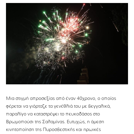
Μια στιγμή απροσεξίας από έναν 40χρονο, ο οποίος
φέρεται να γιόρταζε τα γενέθλιά του με βεγγαλικά,
παραλίγο να καταστρέψει το πευκοδάσος στο
Βρωμοπούσι της Σαλαμίνας. Ευτυχώς, η άμεση
κινητοποίηση της Πυροσβεστικής και ηρωικές