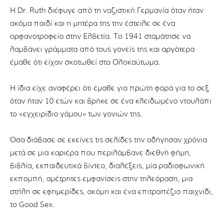
Η Dr. Ruth διέφυγε από τη ναζιστική Γερμανία όταν ήταν
ακόμα παιδί και η μητέρα της την έστειλε σε ένα
ορφανοτροφείο στην Ελβετία. Το 1941 σταμάτησε να
λαμβάνει γράμματα από τους γονείς της και αργότερα
έμαθε ότι είχαν σκοτωθεί στο Ολοκαύτωμα.
Η ίδια είχε αναφέρει ότι έμαθε για πρώτη φορά για το σεξ
όταν ήταν 10 ετών και βρήκε σε ένα κλειδωμένο ντουλάπι
το «εγχειρίδιο γάμου» των γονιών της.
Όσα διάβασε σε εκείνες τις σελίδες την οδήγησαν χρόνια
μετά σε μια καριέρα που περιλάμβανε διεθνή φήμη,
βιβλία, εκπαιδευτικά βίντεο, διαλέξεις, μία ραδιοφωνική
εκπομπή, αμέτρητες εμφανίσεις στην τηλεόραση, μια
στήλη σε εφημερίδες, ακόμη και ένα επιτραπέζιο παιχνίδι,
το Good Sex.