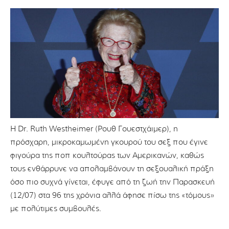
Η Dr. Ruth Westheimer (Ρουθ Γουεστχάιμερ), η
πρόσχαρη, μικροκαμωμένη γκουρού του σεξ που έγινε
φιγούρα της ποπ κουλτούρας των Αμερικανών, καθώς
τους ενθάρρυνε να απολαμβάνουν τη σεξουαλική πράξη
όσο πιο συχνά γίνεται, έφυγε από τη ζωή την Παρασκευή
(12/07) στα 96 της χρόνια αλλά άφησε πίσω της «τόμους»
με πολύτιμες συμβουλές.