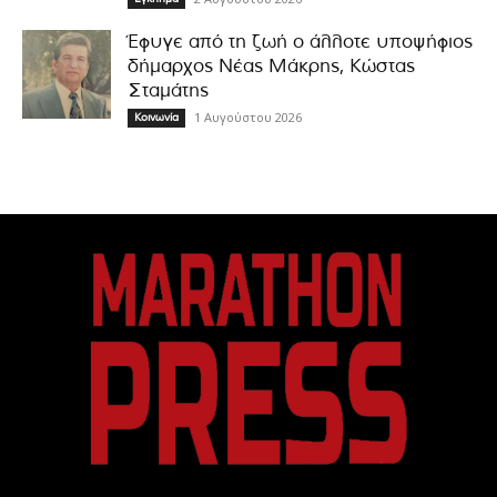
Έφυγε από τη ζωή ο άλλοτε υποψήφιος
δήμαρχος Νέας Μάκρης, Κώστας
Σταμάτης
1 Αυγούστου 2026
Κοινωνία