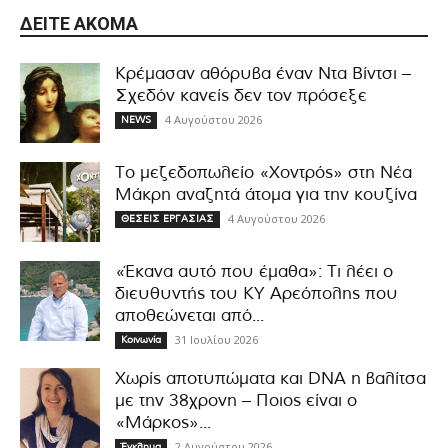
ΔΕΊΤΕ ΑΚΌΜΑ
Κρέμασαν αθόρυβα έναν Ντα Βίντσι –
Σχεδόν κανείς δεν τον πρόσεξε
4 Αυγούστου 2026
NEWS
Το μεζεδοπωλείο «Χοντρός» στη Νέα
Μάκρη αναζητά άτομα για την κουζίνα
4 Αυγούστου 2026
ΘΕΣΕΙΣ ΕΡΓΑΣΙΑΣ
«Έκανα αυτό που έμαθα»: Τι λέει ο
διευθυντής του ΚΥ Αρεόπολης που
αποθεώνεται από...
31 Ιουλίου 2026
Κοινωνία
Χωρίς αποτυπώματα και DNA η βαλίτσα
με την 38χρονη – Ποιος είναι ο
«Μάρκος»...
2 Αυγούστου 2026
Έγκλημα