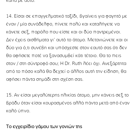
καλά με αυτό.
14. Είσαι σε επαγγελματικό ταξίδι, βγαίνεις για φαγητό με
έναν / μία συνάδελφο, πίνετε πολύ και καταλήγετε να
κάνετε σεξ, παρόλο που είστε και οι δύο παντρεμένοι.
Δεν έχεις αισθήματα γι’ αυτό το άτομο. Μετανιώνετε και οι
δύο για ό,τι συνέβη και υπόσχεστε στον εαυτό σας ότι δεν
θα αφήσετε ποτέ να ξανασυμβεί κάτι τέτοιο. Θα το πεις
στον / στη σύντροφό σου; Η Dr. Ruth λέει όχι. Ανεξάρτητα
από το πόσο καλά θα δεχτεί ο άλλος αυτή την είδηση, θα
αφήσει πάντα σημάδι στη σχέση σας.
15. Αν είσαι μεγαλύτερης ηλικίας άτομο, μην κάνεις σεξ το
βράδυ όταν είσαι κουρασμένος αλλά πάντα μετά από έναν
καλό ύπνο.
Το εγχειρίδιο γάμου των γονιών της