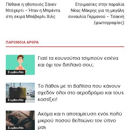
Πέθανε η ηθοποιός Σάνεν
Ετοιμασίες στην παραλία
Ντόχερτι – Ήταν η Μπρέντα
Νέας Μάκρης για τη μεγάλη
στη σειρά Μπέβερλι Χιλς
συναυλία Γερμανού – Τσακνή
(φωτογραφίες)
ΠΑΡΟΜΟΙΑ ΑΡΘΡΑ
Γιατί τα κουνούπια τσιμπούν εσένα
και όχι τον διπλανό σου;
Συμβουλές
Το λάθος με τη βαλίτσα που κάνουν
σχεδόν όλοι στο αεροδρόμιο και τους
κοστίζει!
Συμβουλές
Ακόμα και η αποταμίευση ενός πολύ
μικρού ποσού βελτιώνει τον ύπνο
μας
Συμβουλές