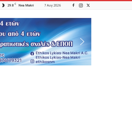
C
29.8
7 Αυγ 2026
Nea Makri