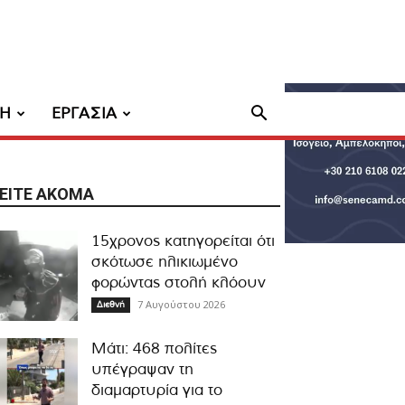
ΧΗ
ΕΡΓΑΣΙΑ
ΕΊΤΕ ΑΚΌΜΑ
15χρονος κατηγορείται ότι
σκότωσε ηλικιωμένο
φορώντας στολή κλόουν
7 Αυγούστου 2026
Διεθνή
Μάτι: 468 πολίτες
υπέγραψαν τη
διαμαρτυρία για το