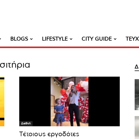
BLOGS
LIFESTYLE
CITY GUIDE
ΤΕΥ
σιτήρια
Δ
Διεθνή
Τέτοιους εργοδότες