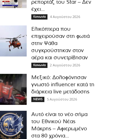
ρεπορτάζ του Star – Δεν
έχει...
4 Αυγούστου 2026
Κοινωνία
Ελικόπτερα που
επιχειρούσαν στη φωτιά
στην Ψάθα
συγκρούστηκαν στον
αέρα και συνετρίβησαν
2 Αυγούστου 2026
Κοινωνία
Μεξικό: Δολοφόνησαν
γνωστό influencer κατά τη
διάρκεια live μετάδοσης
5 Αυγούστου 2026
NEWS
Αυτό είναι το νέο σήμα
του Εθνικού Νέας
Μάκρης – Αφιερωμένο
στα 80 χρόνια...