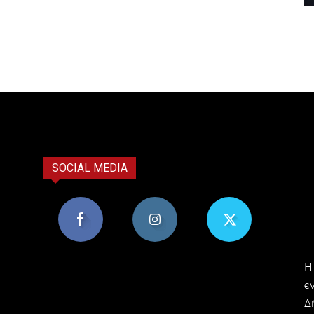
SOCIAL MEDIA
8,956
1,582
119
H
Υποστηρικτές
Ακόλουθοι
Ακόλουθοι
ε
Δ