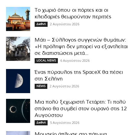
Το χωριό όπου οι πόρτες και οι
κλειδαριές θεωρούνταν περιττές
2 Αυγούστου 2026
Διεθνή
Μάτι – Σύλλογος συγγενών θυμάτων:
«Η πρόληψη δεν μπορεί να εξαντλείται
σε διαπιστώσεις μετά...
6 Αυγούστου 2026
LOCAL NEWS
Ένας πύραυλος της SpaceX θα πέσει
στη Σελήνη
2 Αυγούστου 2026
NEWS
Μια πολύ ξεχωριστή Τετάρτη: Τι πολύ
σπάνιο θα συμβεί στον ουρανό στις 12
Αυγούστου
5 Αυγούστου 2026
Διεθνή
Μουσείο άπλωσε στο πάτωμα…