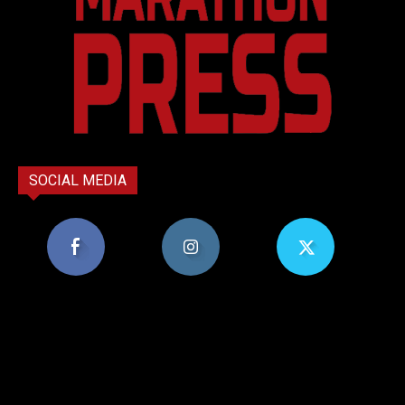
SOCIAL MEDIA
8,956
1,582
119
Υποστηρικτές
Ακόλουθοι
Ακόλουθοι