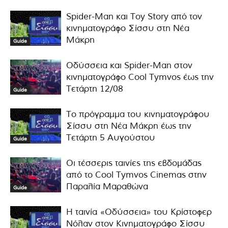
Spider-Man και Toy Story από τον
κινηματογράφο Σίσσυ στη Νέα
Μάκρη
Guide
Οδύσσεια και Spider-Man στον
κινηματογράφο Cool Tymvos έως την
Τετάρτη 12/08
Guide
Το πρόγραμμα του κινηματογράφου
Σίσσυ στη Νέα Μάκρη έως την
Τετάρτη 5 Αυγούστου
Guide
Οι τέσσερις ταινίες της εβδομάδας
από το Cool Tymvos Cinemas στην
Παραλία Μαραθώνα
Guide
Η ταινία «Οδύσσεια» του Κρίστοφερ
Νόλαν στον Κινηματογράφο Σίσσυ