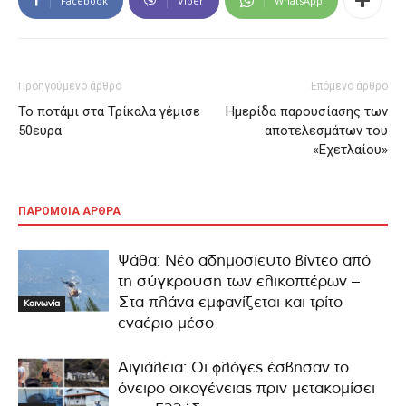
Facebook
Viber
WhatsApp
Προηγούμενο άρθρο
Επόμενο άρθρο
Το ποτάμι στα Τρίκαλα γέμισε
Ημερίδα παρουσίασης των
50ευρα
αποτελεσμάτων του
«Εχετλαίου»
ΠΑΡΟΜΟΙΑ ΑΡΘΡΑ
Ψάθα: Νέο αδημοσίευτο βίντεο από
τη σύγκρουση των ελικοπτέρων –
Στα πλάνα εμφανίζεται και τρίτο
Κοινωνία
εναέριο μέσο
Αιγιάλεια: Οι φλόγες έσβησαν το
όνειρο οικογένειας πριν μετακομίσει