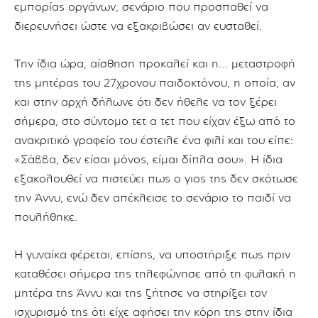
εμπορίας οργάνων, σενάριο που προσπαθεί να
διερευνήσει ώστε να εξακριβώσει αν ευσταθεί.
Την ίδια ώρα, αίσθηση προκαλεί και η… μεταστροφή
της μητέρας του 27χρονου παιδοκτόνου, η οποία, αν
και στην αρχή δήλωνε ότι δεν ήθελε να τον ξέρει
σήμερα, στο σύντομο τετ α τετ που είχαν έξω από το
ανακριτικό γραφείο του έστειλε ένα φιλί και του είπε:
«Σάββα, δεν είσαι μόνος, είμαι δίπλα σου». Η ίδια
εξακολουθεί να πιστεύει πως ο γιος της δεν σκότωσε
την Άννυ, ενώ δεν απέκλεισε το σενάριο το παιδί να
πουλήθηκε.
Η γυναίκα φέρεται, επίσης, να υποστήριξε πως πριν
καταθέσει σήμερα της τηλεφώνησε από τη φυλακή η
μητέρα της Άννυ και της ζήτησε να στηρίξει τον
ισχυρισμό της ότι είχε αφήσει την κόρη της στην ίδια