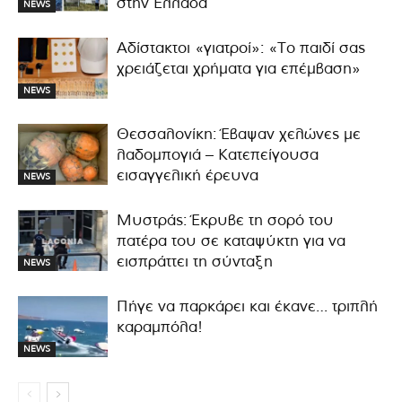
στην Ελλάδα
NEWS
Αδίστακτοι «γιατροί»: «Το παιδί σας
χρειάζεται χρήματα για επέμβαση»
NEWS
Θεσσαλονίκη: Έβαψαν χελώνες με
λαδομπογιά – Κατεπείγουσα
εισαγγελική έρευνα
NEWS
Μυστράς: Έκρυβε τη σορό του
πατέρα του σε καταψύκτη για να
εισπράττει τη σύνταξη
NEWS
Πήγε να παρκάρει και έκανε… τριπλή
καραμπόλα!
NEWS