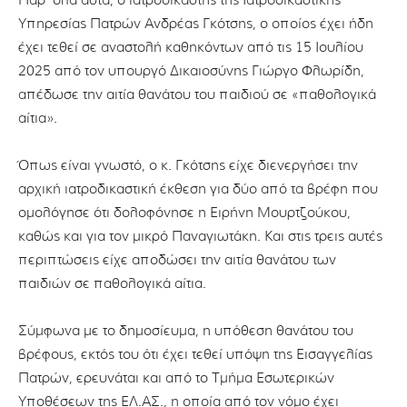
Παρ’ όλα αυτά, ο ιατροδικαστής της Ιατροδικαστικής
Υπηρεσίας Πατρών Ανδρέας Γκότσης, ο οποίος έχει ήδη
έχει τεθεί σε αναστολή καθηκόντων από τις 15 Ιουλίου
2025 από τον υπουργό Δικαιοσύνης Γιώργο Φλωρίδη,
απέδωσε την αιτία θανάτου του παιδιού σε «παθολογικά
αίτια».
Όπως είναι γνωστό, ο κ. Γκότσης είχε διενεργήσει την
αρχική ιατροδικαστική έκθεση για δύο από τα βρέφη που
ομολόγησε ότι δολοφόνησε η Ειρήνη Μουρτζούκου,
καθώς και για τον μικρό Παναγιωτάκη. Και στις τρεις αυτές
περιπτώσεις είχε αποδώσει την αιτία θανάτου των
παιδιών σε παθολογικά αίτια.
Σύμφωνα με το δημοσίευμα, η υπόθεση θανάτου του
βρέφους, εκτός του ότι έχει τεθεί υπόψη της Εισαγγελίας
Πατρών, ερευνάται και από το Τμήμα Εσωτερικών
Υποθέσεων της ΕΛ.ΑΣ., η οποία από τον νόμο έχει