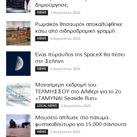
δημιούργησε;
1 Αυγούστου 2026
NEWS
Ρωμαϊκός θησαυρός αποκαλύφθηκε
κάτω από σιδηροδρομική γραμμή
6 Αυγούστου 2026
NEWS
Ένας πύραυλος της SpaceX θα πέσει
στη Σελήνη
2 Αυγούστου 2026
NEWS
Μονοήμερη εκδρομή του
ΤΕΛΜΗΣΣΟΥ στο Αλιβέρι για το 2ο
«ΤΑΜΥΝΑΙ Seaside Run»
6 Αυγούστου 2026
LOCAL NEWS
Μουσείο άπλωσε στο πάτωμα…
φυστικοβούτυρο για 15.000 σάντουιτς
3 Αυγούστου 2026
NEWS