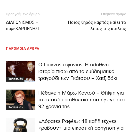
Προηγούμενο άρθρο
Επόμενο άρθρο
ΔΙΑΓΩΝΙΣΜΟΣ –
Ποιος ξηρός καρπός καίει το
πάμεΚΑΡΠΕΝΗΣΙ
λίπος της κοιλιάς
ΠΑΡΟΜΟΙΑ ΑΡΘΡΑ
Ο Γιάννης ο φονιάς: Η αληθινή
ιστορία πίσω από το εμβληματικό
τραγούδι των Γκάτσου – Χατζιδάκι
Πολιτισμός
Πέθανε η Μάρω Κοντού – Θλίψη για
τη σπουδαία ηθοποιό που έφυγε στα
92 χρόνια της
Πολιτισμός
«Αόρατες Ραφές»: 48 καλλιτέχνες
«ράβουν» μια εικαστική αφήγηση για