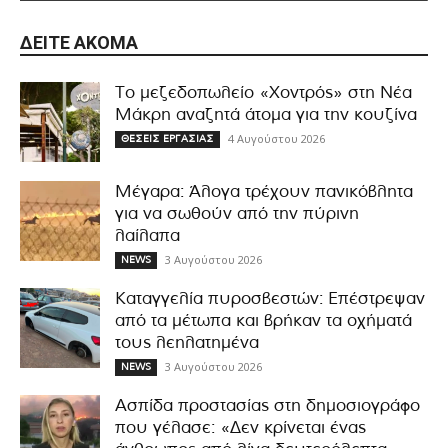
ΔΕΊΤΕ ΑΚΌΜΑ
Το μεζεδοπωλείο «Χοντρός» στη Νέα
Μάκρη αναζητά άτομα για την κουζίνα
4 Αυγούστου 2026
ΘΕΣΕΙΣ ΕΡΓΑΣΙΑΣ
Μέγαρα: Άλογα τρέχουν πανικόβλητα
για να σωθούν από την πύρινη
λαίλαπα
3 Αυγούστου 2026
NEWS
Καταγγελία πυροσβεστών: Επέστρεψαν
από τα μέτωπα και βρήκαν τα οχήματά
τους λεηλατημένα
3 Αυγούστου 2026
NEWS
Ασπίδα προστασίας στη δημοσιογράφο
που γέλασε: «Δεν κρίνεται ένας