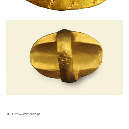
ΠΗΓΗ:www.iefimerida.gr