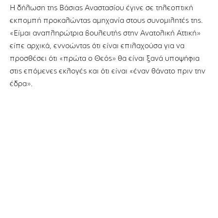
Η δήλωση της Βάσιας Αναστασίου έγινε σε τηλεοπτική
εκπομπή προκαλώντας αμηχανία στους συνομιλητές της.
«Είμαι αναπληρώτρια βουλευτής στην Ανατολική Αττική»
είπε αρχικά, εννοώντας ότι είναι επιλαχούσα για να
προσθέσει ότι «πρώτα ο Θεός» θα είναι ξανά υποψήφια
στις επόμενες εκλογές και ότι είναι «έναν θάνατο πριν την
έδρα».