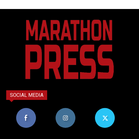
SOCIAL MEDIA
8,956
1,582
119