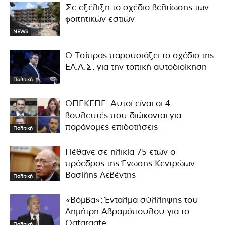
Σε εξέλιξη το σχέδιο βελτίωσης των
φοιτητικών εστιών
NEWS
Ο Τσίπρας παρουσιάζει το σχέδιο της
ΕΛ.Α.Σ. για την τοπική αυτοδιοίκηση
Πολιτική
ΟΠΕΚΕΠΕ: Αυτοί είναι οι 4
βουλευτές που διώκονται για
παράνομες επιδοτήσεις
Πολιτική
Πέθανε σε ηλικία 75 ετών ο
πρόεδρος της Ένωσης Κεντρώων
Βασίλης Λεβέντης
Πολιτική
«Βόμβα»: Ένταλμα σύλληψης του
Δημήτρη Αβραμόπουλου για το
Qatargate
Πολιτική