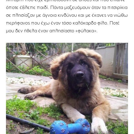
όποτε έβλεπε παιδί. Πάντα μαζευόμουν όταν τα πιτσιρίκια
σε πλησίαζαν με άγνοια κινδύνου και με έκανες να νιώθω
περήφανος που έχω έναν τόσο καλόκαρδο φίλο. Ποτέ
μου δεν ήθελα έναν απλησίαστο «φύλακα».