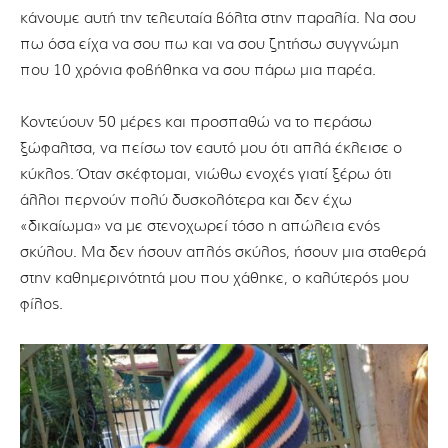
κάνουμε αυτή την τελευταία βόλτα στην παραλία. Να σου
πω όσα είχα να σου πω και να σου ζητήσω συγγνώμη
που 10 χρόνια φοβήθηκα να σου πάρω μια παρέα.
Κοντεύουν 50 μέρες και προσπαθώ να το περάσω
ξώφαλτσα, να πείσω τον εαυτό μου ότι απλά έκλεισε ο
κύκλος. Όταν σκέφτομαι, νιώθω ενοχές γιατί ξέρω ότι
άλλοι περνούν πολύ δυσκολότερα και δεν έχω
«δικαίωμα» να με στενοχωρεί τόσο η απώλεια ενός
σκύλου. Μα δεν ήσουν απλός σκύλος, ήσουν μια σταθερά
στην καθημερινότητά μου που χάθηκε, ο καλύτερός μου
φίλος.