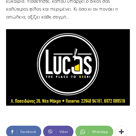
ευκαιρία. Υιοθετήστε, κάπου υπάρχει ο δικός σας
καλύτερος φίλος και περιμένει. Κι όσο κι αν πονάει η
απώλεια, αξίζει κάθε στιγμή…
Facebook
Viber
WhatsApp