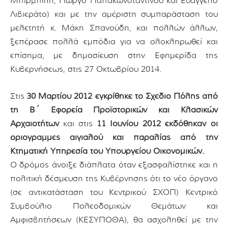
Μπιρμπίλη, Γιώργο Παπακωνσταντίνου και Ευάγγελο
Λιβιεράτο) και με την αμέριστη συμπαράσταση του
μελετητή κ. Μάκη Σπανούδη, και πολλών άλλων,
ξεπέρασε πολλά εμπόδια για να ολοκληρωθεί και
επίσημα, με δημοσίευση στην Εφημερίδα της
Κυβερνήσεως, στις 27 Οκτωβρίου 2014.
Στις
30 Μαρτίου 2012 εγκρίθηκε το Σχέδιο Πόλης από
τη Β΄ Εφορεία Προϊστορικών και Κλασικών
Αρχαιοτήτων
και στις
11 Ιουνίου 2012 εκδόθηκαν οι
οριογραμμές αιγιαλού και παραλίας από την
Κτηματική Υπηρεσία του Υπουργείου Οικονομικών.
Ο δρόμος άνοιξε διάπλατα όταν εξασφαλίστηκε και η
πολιτική δέσμευση της Κυβέρνησης ότι το νέο όργανο
(σε αντικατάσταση του Κεντρικού ΣΧΟΠ) Κεντρικό
Συμβούλιο Πολεοδομικών Θεμάτων και
Αμφισβητήσεων (ΚΕΣΥΠΟΘΑ), θα ασχοληθεί με την