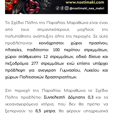
Το Σχέδιο Πόλης της Παραλίας Μαραθώνα είναι ένας
από τους σημαντικότερους μοχλούς της
πολυπόθητης ανάπτυξης όλης της περιοχής. Σε αυτό
προβλέπονται
κοινόχρηστοι χώροι πρασίνου,
πλατείες, παιδότοποι 100 περίπου στρεμμάτων,
χώροι στάθμευσης 12 στρεμμάτων, οδικό δίκτυο και
πεζοδρόμια 277 στρεμμάτων ενώ επίσης υπάρχει
πρόβλεψη για ανέγερση Γυμνασίου, Λυκείου και
χώρων Πολιτιστικών δραστηριοτήτων.
Στη περιοχή της Παραλίας Μαραθώνα το Σχέδιο
Πόλης προβλέπει
Συντελεστή Δόμησης 0,3
και τα
νεοαναγειρόμενα κτήρια, που δεν θα πρέπει να
ξεπερνούν τα
8,5 μέτρα
, θα φέρουν υποχρεωτικά