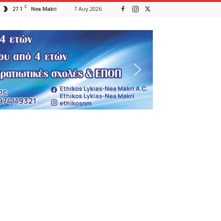
C
27.1
7 Αυγ 2026
Nea Makri