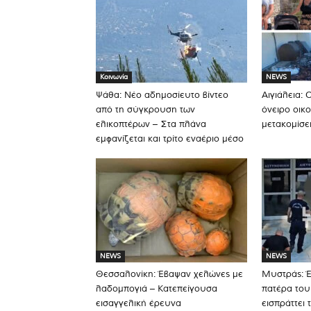
Κοινωνία
NEWS
Ψάθα: Νέο αδημοσίευτο βίντεο
Αιγιάλεια: 
από τη σύγκρουση των
όνειρο οικο
ελικοπτέρων – Στα πλάνα
μετακομίσε
εμφανίζεται και τρίτο εναέριο μέσο
NEWS
NEWS
Θεσσαλονίκη: Έβαψαν χελώνες με
Μυστράς: Έ
λαδομπογιά – Κατεπείγουσα
πατέρα του
εισαγγελική έρευνα
εισπράττει