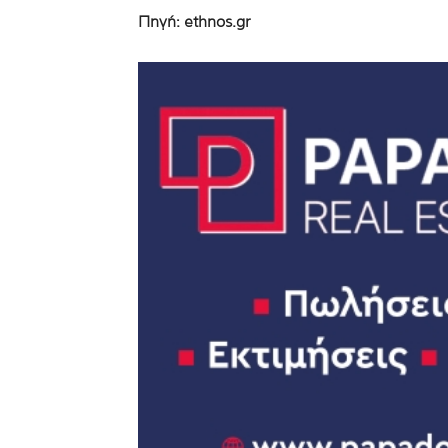
Πηγή: ethnos.gr