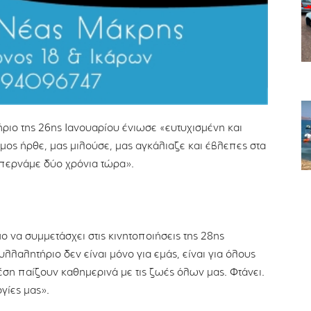
ήριο της 26ης Ιανουαρίου ένιωσε «ευτυχισμένη και
όσμος ήρθε, μας μιλούσε, μας αγκάλιαζε και έβλεπες στα
ι περνάμε δύο χρόνια τώρα».
 να συμμετάσχει στις κινητοποιήσεις της 28ης
λλαλητήριο δεν είναι μόνο για εμάς, είναι για όλους
θέση παίζουν καθημερινά με τις ζωές όλων μας. Φτάνει.
ογίες μας».