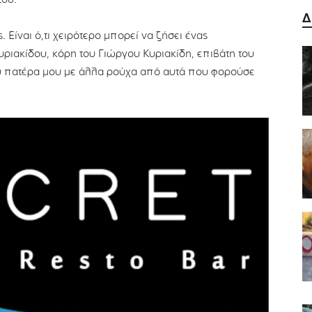
Δ
. Είναι ό,τι χειρότερο μπορεί να ζήσει ένας
ριακίδου, κόρη του Γιώργου Κυριακίδη, επιβάτη του
υ πατέρα μου με άλλα ρούχα από αυτά που φορούσε