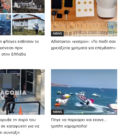
NEWS
Οι φλόγες έσβησαν το
Αδίστακτοι «γιατροί»: «Το παιδί σας
γένειας πριν
χρειάζεται χρήματα για επέμβαση»
ι στην Ελλάδα
NEWS
κρυβε τη σορό του
Πήγε να παρκάρει και έκανε…
 σε καταψύκτη για να
τριπλή καραμπόλα!
 τη σύνταξη