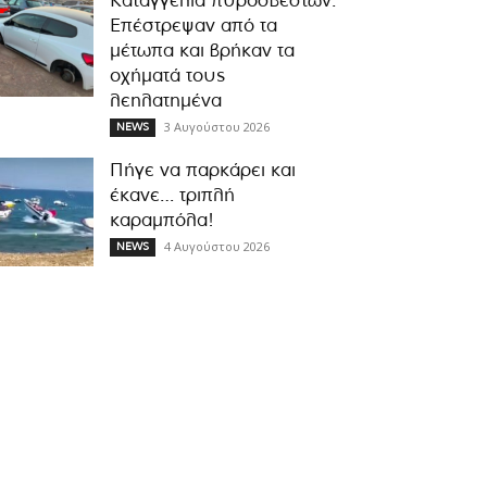
Καταγγελία πυροσβεστών:
Επέστρεψαν από τα
μέτωπα και βρήκαν τα
οχήματά τους
λεηλατημένα
3 Αυγούστου 2026
NEWS
Πήγε να παρκάρει και
έκανε… τριπλή
καραμπόλα!
4 Αυγούστου 2026
NEWS