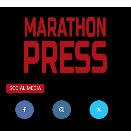
SOCIAL MEDIA
8,956
1,582
119