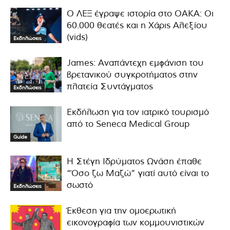
Ο ΛΕΞ έγραψε ιστορία στο ΟΑΚΑ: Οι
60.000 θεατές και η Χάρις Αλεξίου
(vids)
Εκδηλώσεις
James: Αναπάντεχη εμφάνιση του
βρετανικού συγκροτήματος στην
πλατεία Συντάγματος
Εκδηλώσεις
Εκδήλωση για τον ιατρικό τουρισμό
από το Seneca Medical Group
Guide
Η Στέγη Ιδρύματος Ωνάση έπαθε
“Όσο ζω Μαζώ” γιατί αυτό είναι το
σωστό
Εκδηλώσεις
Έκθεση για την ομοερωτική
εικονογραφία των κομμουνιστικών