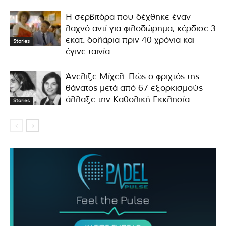
Η σερβιτόρα που δέχθηκε έναν
λαχνό αντί για φιλοδώρημα, κέρδισε 3
εκατ. δολάρια πριν 40 χρόνια και
Stories
έγινε ταινία
Άνελιζε Μίχελ: Πώς ο φριχτός της
θάνατος μετά από 67 εξορκισμούς
άλλαξε την Καθολική Εκκλησία
Stories