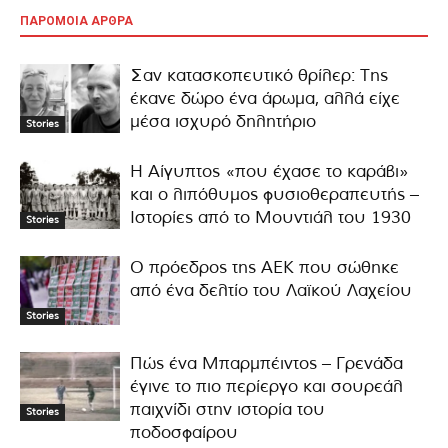
ΠΑΡΟΜΟΙΑ ΑΡΘΡΑ
Σαν κατασκοπευτικό θρίλερ: Της
έκανε δώρο ένα άρωμα, αλλά είχε
μέσα ισχυρό δηλητήριο
Stories
Η Αίγυπτος «που έχασε το καράβι»
και ο λιπόθυμος φυσιοθεραπευτής –
Ιστορίες από το Μουντιάλ του 1930
Stories
Ο πρόεδρος της ΑΕΚ που σώθηκε
από ένα δελτίο του Λαϊκού Λαχείου
Stories
Πώς ένα Μπαρμπέιντος – Γρενάδα
έγινε το πιο περίεργο και σουρεάλ
παιχνίδι στην ιστορία του
Stories
ποδοσφαίρου