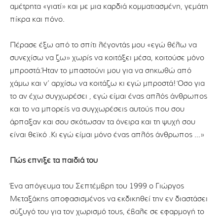
αμέτρητα «γιατί» και με μια καρδιά κομματιασμένη, γεμάτη
πίκρα και πόνο.
Πέρασε έξω από το σπίτι λέγοντάς μου «εγώ θέλω να
συνεχίσω να ζω» χωρίς να κοιτάξει μέσα, κοιτούσε μόνο
μπροστά.Ήταν το μπαστούνι μου για να σηκωθώ από
χάμω και ν’ αρχίσω να κοιτάζω κι εγώ μπροστά! Όσο για
το αν έχω συγχωρέσει , εγώ είμαι ένας απλός άνθρωπος
και το να μπορείς να συγχωρέσεις αυτούς που σου
άρπαξαν και σου σκότωσαν τα όνειρα και τη ψυχή σου
είναι θεϊκό .Κι εγώ είμαι μόνο ένας απλός άνθρωπος …»
Πώς έπνιξε τα παιδιά του
Ένα απόγευμα του Σεπτέμβρη του 1999 ο Γιώργος
Μεταξάκης αποφασισμένος να εκδικηθεί την εν διαστάσει
σύζυγό του για τον χωρισμό τους, έβαλε σε εφαρμογή το