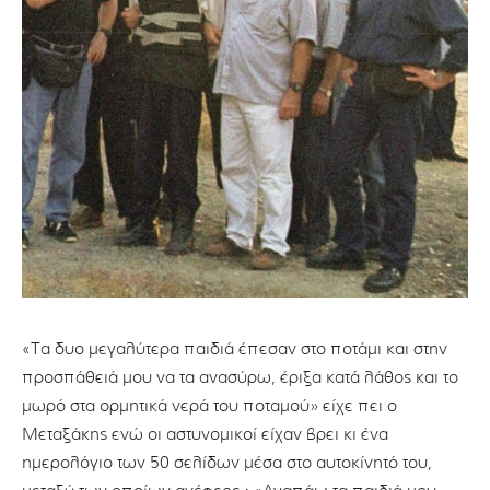
«Τα δυο μεγαλύτερα παιδιά έπεσαν στο ποτάμι και στην
προσπάθειά μου να τα ανασύρω, έριξα κατά λάθος και το
μωρό στα ορμητικά νερά του ποταμού» είχε πει ο
Μεταξάκης ενώ οι αστυνομικοί είχαν βρει κι ένα
ημερολόγιο των 50 σελίδων μέσα στο αυτοκίνητό του,