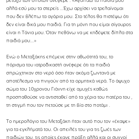
μεταξύ των οποίων ανέφερε : «Αγαπάω τα παιδιά μου
αλλά εσύ μου τα στερείς …Έχω αρχίσει να τρελαίνομαι
που δεν βλέπω τα αγόρια μου. Στο τέλος θα πιστέψω ότι
δεν είναι δικά μου παιδιά. Για τη μόνη που είμαι σίγουρος
είναι η Τάνια μου. Όταν πεθάνω να με κηδέψετε δίπλα στα
παιδιά μου…»
Ενώ ο Μεταξάκης επέμενε στην αθωότητά του, το
πόρισμα του ιατροδικαστή ανέφερε ότι τα παιδιά
σπρώχτηκαν στο νερό όσο ήταν ακόμα ζωντανά με
αποτέλεσμα να πνιγούν από τα ορμητικά νερά. Το άψυχο
σώμα του 10χρονου Γιάννη είχε αμυχές καθώς
προσπαθούσε να αντισταθεί από τα χέρια του πατέρα του ,
τη στιγμή που τον πετούσε με τη βία στο ποτάμι .
Το ημερολόγιο του Μεταξάκη ήταν αυτό που τον «έκαψε»
για τα εγκλήματά του. Οι απειλές του για τις ζωές των
παιδιών του, τις οποίες έκανε πράξη αλλά και οι συχνοί