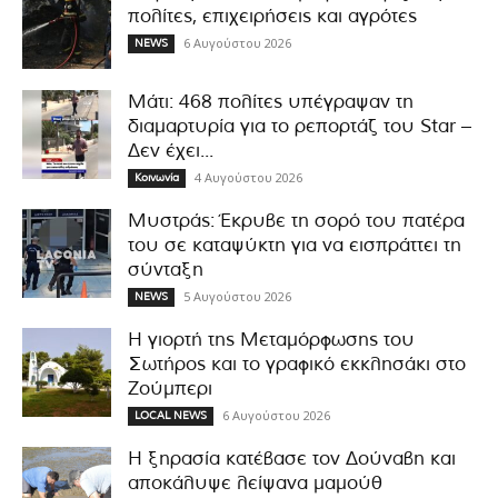
πολίτες, επιχειρήσεις και αγρότες
6 Αυγούστου 2026
NEWS
Μάτι: 468 πολίτες υπέγραψαν τη
διαμαρτυρία για το ρεπορτάζ του Star –
Δεν έχει...
4 Αυγούστου 2026
Κοινωνία
Μυστράς: Έκρυβε τη σορό του πατέρα
του σε καταψύκτη για να εισπράττει τη
σύνταξη
5 Αυγούστου 2026
NEWS
Η γιορτή της Μεταμόρφωσης του
Σωτήρος και το γραφικό εκκλησάκι στο
Ζούμπερι
6 Αυγούστου 2026
LOCAL NEWS
Η ξηρασία κατέβασε τον Δούναβη και
αποκάλυψε λείψανα μαμούθ