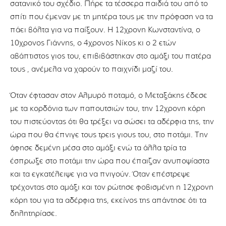
σατανικό του σχέδιο. Πήρε τα τέσσερα παιδιά του από το
σπίτι που έμεναν με τη μητέρα τους με την πρόφαση να τα
πάει βόλτα για να παίξουν. Η 12χρονη Κωνσταντίνα, ο
10χρονος Γιάννης, ο 4χρονος Νίκος κι ο 2 ετών
αβάπτιστος γιος του, επιβιβάστηκαν στο αμάξι του πατέρα
τους , ανέμελα να χαρούν το παιχνίδι μαζί του.
Όταν έφτασαν στον Αλμυρό ποταμό, ο Μεταξάκης έδεσε
με τα κορδόνια των παπουτσιών του, την 12χρονη κόρη
του πιστεύοντας ότι θα τρέξει να σώσει τα αδέρφια της, την
ώρα που θα έπνιγε τους τρεις γιους του, στο ποτάμι. Την
άφησε δεμένη μέσα στο αμάξι ενώ τα άλλα τρία τα
έσπρωξε στο ποτάμι την ώρα που έπαιζαν ανυποψίαστα
και τα εγκατέλειψε για να πνιγούν. Όταν επέστρεψε
τρέχοντας στο αμάξι και τον ρώτησε φοβισμένη η 12χρονη
κόρη του για τα αδέρφια της, εκείνος της απάντησε ότι τα
δηλητηρίασε.