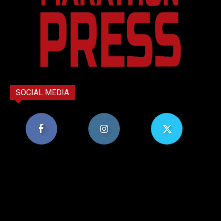
SOCIAL MEDIA
8,956
1,582
119
Υποστηρικτές
Ακόλουθοι
Ακόλουθοι