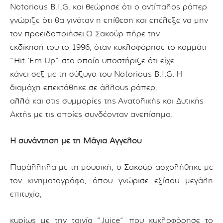
Notorious B.I.G. και
θεώρησε ότι ο αντίπαλος ράπερ
γνώριζε ότι θα γινόταν η επίθεση και επέλεξε να μην
τον προειδοποιήσει.
Ο Σακούρ πήρε την
εκδίκησή του το 1996, όταν κυκλοφόρησε το κομμάτι
“Hit ‘Em Up”
στο οποίο υποστήριζε ότι είχε
κάνει σεξ με τη σύζυγο του Notorious B.I.G.
Η
διαμάχη επεκτάθηκε σε άλλους ράπερ,
αλλά και στις συμμορίες της
Ανατολικής
και Δυτικής
Ακτής με τις οποίες συνδέονταν ανεπίσημα.
Η συνάντηση με τη Μάγια Αγγέλου
Παράλληλα με τη μουσική, ο Σακούρ ασχολήθηκε με
τον κινηματογράφο, όπου γνώρισε
εξίσου μεγάλη
επιτυχία,
κυρίως με την ταινία “Juice” που κυκλοφόρησε το