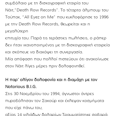
συμβόλαιο με τη δισκογραφική εταιρία του
Νάιτ,
“Death Row Records”.
Το τέταρτο άλμπουμ του
Τούπακ, “All Eyez on Me” που
κυκλοφόρησε το 1996
με την Death Row Records, θεωρείται και η
μεγαλύτερη
επιτυχία του.
Παρά τις τεράστιες πωλήσεις, ο ράπερ
δεν ήταν ικανοποιημένος με τη
δισκογραφική εταιρεία
και σκόπευε να διακόψει τη συνεργασία.
Μία απόφαση που πολλοί πιστεύουν ότι ανακοίνωσε
στον Νάιτ λίγες μέρες πριν δολοφονηθεί.
Η παρ’ ολίγον δολοφονία και η διαμάχη με τον
Notorious B.I.G.
Στις 30 Νοεμβρίου του 1994, άγνωστοι άντρες
πυροβόλησαν τον Σακούρ και έκλεψαν
κοσμήματα
που είχε πάνω του,
αξίας 14 χιλιάδων δολαρίων.
Τραυματίστηκε σοβαρά,