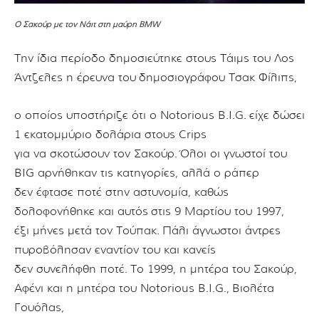
Ο Σακούρ με τον Νάιτ στη μαύρη ΒΜW
Την ίδια περίοδο δημοσιεύτηκε στους Τάιμς του Λος
Άντζελες η έρευνα του
δημοσιογράφου Τσακ Φίλιπς,
ο οποίος υποστήριζε ότι ο Notorious B.I.G.
είχε δώσει
1 εκατομμύριο δολάρια στους Crips
για να σκοτώσουν τον Σακούρ.
Όλοι οι γνωστοί του
BIG αρνήθηκαν τις κατηγορίες, αλλά ο ράπερ
δεν έφτασε ποτέ στην αστυνομία, καθώς
δολοφονήθηκε και αυτός
στις 9 Μαρτίου του 1997,
έξι μήνες μετά τον Τούπακ.
Πάλι άγνωστοι άντρες
πυροβόλησαν εναντίον του και κανείς
δεν συνελήφθη ποτέ.
To 1999, η μητέρα του Σακούρ,
Αφένι και η μητέρα του Notorious B.I.G.,
Βιολέτα
Γουόλας,