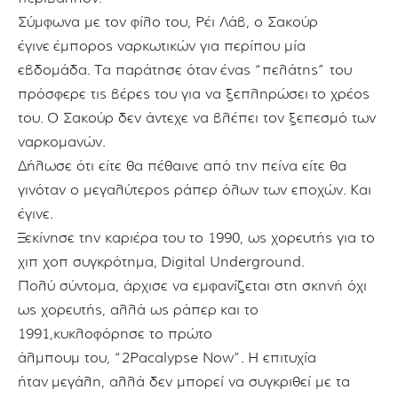
Σύμφωνα με τον φίλο του, Ρέι Λάβ, ο Σακούρ
έγινε
έμπορος ναρκωτικών για περίπου μία
εβδομάδα.
Τα παράτησε όταν
έ
νας “πελάτης” του
πρόσφερε τις βέρες του για να ξεπληρώσει
το χρέος
του.
Ο Σακούρ δεν άντεχε να βλέπει τον ξεπεσμό των
ναρκομανών.
Δήλωσε ότι είτε θα πέθαινε από την πείνα είτε θα
γινόταν ο μεγαλύτερος ράπερ όλων των εποχών.
Και
έγινε.
Ξεκίνησε την καριέρα του το 1990, ως χορευτής για το
χιπ χοπ συγκρότημα,
Digital Underground.
Πολύ σύντομα, άρχισε να εμφανίζεται στη σκηνή όχι
ως χορευτής, αλλά ως ράπερ
και το
1991,
κυκλοφόρησε το πρώτο
άλμπουμ του, “2Pacalypse Now”.
Η επιτυχία
ήταν
μεγάλη, αλλά δεν μπορεί να συγκριθεί με
τα