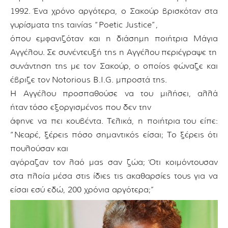
1992.
Ένα χρόνο αργότερα, ο Σακούρ βρισκόταν στα
γυρίσματα της ταινίας “Poetic Justice”,
όπου εμφανιζόταν και η διάσημη ποιήτρια Μάγια
Αγγέλου.
Σε συνέντευξή της η Αγγέλου
περιέγραψε τη
συνάντηση της με τον Σακούρ, ο οποίος φώναζε και
έβριζε τον
Notorious B.I.G. μπροστά της.
Η Αγγέλου προσπαθούσε να του μιλήσει, αλλά
ήταν
τόσο εξοργισμένος που δεν την
άφηνε να πει κουβέντα.
Τελικά, η ποιήτρια
του
είπε:
“Νεαρέ, ξέρεις πόσο σημαντικός είσαι; Το ξέρεις ότι
πουλούσαν και
αγόραζαν
τον λαό μας σαν ζώα; Ότι κοιμόντουσαν
στα πλοία μέσα στις ίδιες τ
ις ακαθαρσίες
τους για να
είσαι εσύ εδώ, 200 χρόνια αργότερα;
”