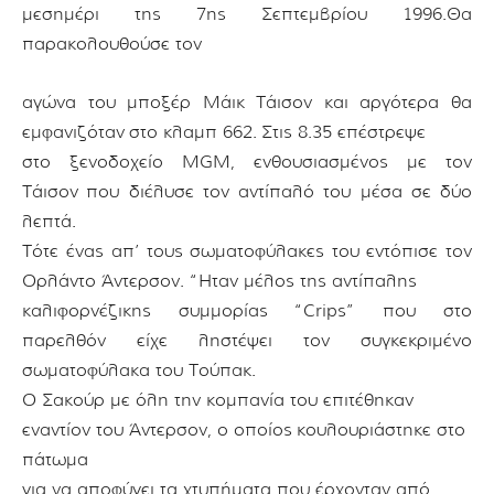
μεσημέρι της 7ης Σεπτεμβρίου 1996.
Θα
παρακολουθούσε τον
αγώνα του μποξέρ Μάικ Τάισον και αργότερα θα
εμφανιζόταν
στο κλαμπ 662.
Στις 8.35 επέστρεψε
στο ξενοδοχείο MGM, ενθουσιασμένος με τον
Τάισον
που διέλυσε τον αντίπαλό του μέσα σε δύο
λεπτά.
Τότε ένας απ’ τους σωματοφύλακες
του
εντόπισε τον
Ορλάντο Άντερσον. “Ηταν μέλος της αντίπαλης
καλιφορνέζικης συμμορίας
“Crips” που στο
παρελθόν είχε ληστέψει τον συγκεκριμένο
σωματοφύλακα του Τούπακ.
Ο Σακούρ με όλη την κομπανία του επιτέθηκαν
εναντίον του Άντερσον, ο οποίος
κουλουριάστηκε στο
πάτωμα
για να αποφύγει τα χτυπήματα που έρχονταν από