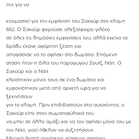
της για να
ετοιμαστεί για την εμφάνιση του Σακούρ στο κλαμπ
662.
Ο Σακούρ φορούσε αλεξίσφαιρο γιλέκο
σε όλες τις δημόσιες εμφανίσεις του,
αλλά εκείνο το
βράδυ έκανε αφόρητη ζέστη και
αποφάσισε να το αφήσει στο δωμάτιο.
Επόμενη
στάση ήταν η βίλα του παραγωγού Σουτζ Νάιτ. Ο
Σακούρ και ο Νάιτ
κλείστηκαν μόνοι τους σε ένα δωμάτιο και
εμφανίστηκαν μετά από αρκετή ώρα
για να
ξεκινήσουν
για το κλαμπ.
Πριν επιβιβαστούν στα αυτοκίνητα, ο
Σακούρ
είπε στον σωματοφύλακά του
να μπει σε άλλο αμάξι και να τον αφήσει
μόνο του με
τον Νάιτ, γιατί ήθελαν να συζητήσουν.
Μερικά λεπτά αργότερα,
τέσσερις σφαίρες