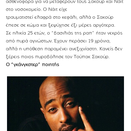
ασθενοφόρα για να
μεταφέρουν τους Σακούρ και Νάιτ
στο νοσοκομείο.
Ο Νάιτ είχε
τραυματιστεί ελαφρά στο κεφάλι, αλλά ο Σακούρ
έπεσε σε
κώμα και ξεψύχησε έξι μέρες αργότερα.
Σε ηλικία 25 ετών, ο “βασιλιάς της ραπ” ήταν νεκρός
από πυρά αγνώστων.
Έχουν περάσει 19 χρόνια,
αλλά η υπόθεση παραμένει ανεξιχνίαστη. Κανείς
δεν
ξέρεις ποιος πυροβόλησε τον Τούπακ Σακούρ.
Ο “γκάνγκστερ” ποιητής