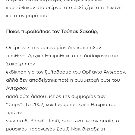
καρφώθηκαν στο στέρνο, στο δεξί χέρι, στη λεκάνη
και στον μηρό του.
Ποιος πυροβόλησε τον Τούπακ Σακούρ;
Ο
ι έρευνες της αστυνομίας δεν κατέληξαν
πουθενά.
Αρχικά θεωρήθηκε ότι η δολοφονία
του
Σακούρ ήταν
εκδίκηση για τον ξυλοδαρμό του Ορλάντο Άντερσον,
αλλά δεν αποδείχτηκε
ποτέ η συμμετοχή ούτε του
Άντερσον,
αλλά ούτε άλλου μέλος της συμμορίας των
“Crips”.
Το 2002, κυκλοφόρησε και η θεωρία του
πρώην
ντεντέκτιβ, Ράσελ Πουλ, σύμφωνα με
τον οποίο, ο
μουσικός παραγωγός Σουτζ Νάιτ διέταξε τη