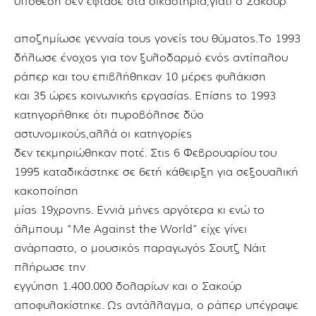
υπόθεση δεν έφτασε στα δικαστήρια,
γιατί ο Σακούρ
α
ποζημίωσε γενναία τους γονείς του θύματος.
Το 1993
δήλωσε ένοχος για τον
ξυλοδαρμό ενός αντίπαλου
ράπερ και του επιβλήθηκαν 10 μέρες φυλάκιση
και 35 ώρες κοινωνικής εργασίας.
Επίσης το 1993
κατηγορήθηκε ότι πυροβόλησε δύο
αστυνομικούς,
αλλά οι κατηγορίες
δεν τεκμηριώθηκαν ποτέ.
Στις 6 Φεβρουαρίου
του
1995 καταδικάστηκε σε 6ετή κάθειρξη για σεξουαλική
κακοποίηση
μίας 19χρονης.
Εννιά μήνες αργότερα κι ενώ το
άλμπουμ “Me Against the World”
είχε γίνει
ανάρπαστο, ο μουσικός παραγωγός Σουτζ Νάιτ
πλήρωσε την
εγγύηση 1.400.000 δολαρίων και ο Σακούρ
αποφυλακίστηκε.
Ως αντάλλαγμα, ο ράπερ υπέγραψε