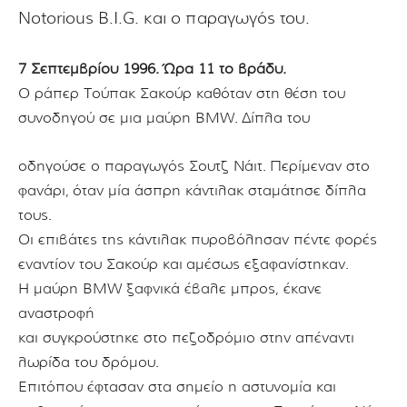
Notorious B.I.G. και ο παραγωγός του.
7 Σεπτεμβρίου 1996. Ώρα 11 το βράδυ.
Ο ράπερ Τούπακ Σακούρ καθόταν στη θέση του
συνοδηγού σε μια μαύρη BMW.
Δίπλα του
οδηγούσε ο παραγωγός Σουτζ Νάιτ.
Περίμεναν στο
φανάρι,
όταν μία άσπρη κάντιλακ σταμάτησε δίπλα
τους.
Οι επιβάτες της κάντιλακ πυροβόλησαν πέντε φορές
εναντίον του Σακούρ και
αμέσως εξαφανίστηκαν.
Η μαύρη BMW ξαφνικά έβαλε μπρος, έκανε
αναστροφή
και συγκρούστηκε στο πεζοδρόμιο στην απέναντι
λωρίδα του δρόμου.
Επιτόπου έφτασαν στα σημείο η αστυνομία και