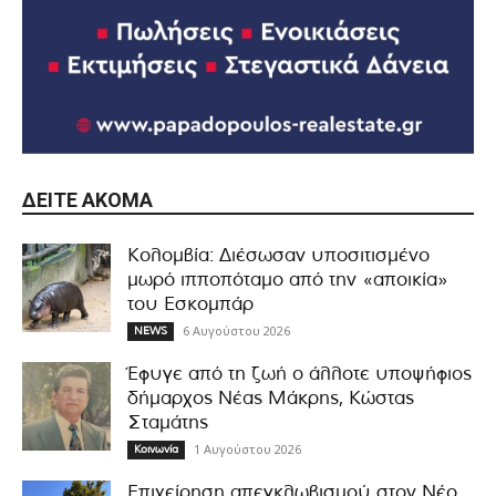
ΔΕΊΤΕ ΑΚΌΜΑ
Κολομβία: Διέσωσαν υποσιτισμένο
μωρό ιπποπόταμο από την «αποικία»
του Εσκομπάρ
6 Αυγούστου 2026
NEWS
Έφυγε από τη ζωή ο άλλοτε υποψήφιος
δήμαρχος Νέας Μάκρης, Κώστας
Σταμάτης
1 Αυγούστου 2026
Κοινωνία
Επιχείρηση απεγκλωβισμού στον Νέο