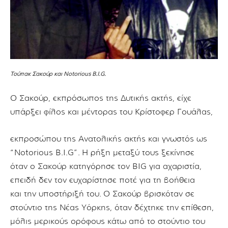
Τούπακ Σακούρ και Notorious B.I.G.
Ο Σακούρ, εκπρόσωπος της Δυτικής ακτής, είχε
υπάρξει φίλος και μέντορας του Κρίστοφερ Γουάλας,
εκπροσώπου της Ανατολικής ακτής και γνωστός ως
“Notorious B.I.G”.
Η ρήξη μεταξύ τους ξεκίνησε
όταν o Σακούρ κατηγόρησε τον BIG για αχαριστία,
επειδή δεν τον ευχαρίστησε ποτέ για τη βοήθεια
και την υποστήριξή του.
Ο Σακούρ βρισκόταν σε
στούντιο της Νέας Υόρκης, όταν δέχτηκε την επίθεση,
μόλις μερικούς ορόφους
κάτω από το στούντιο του