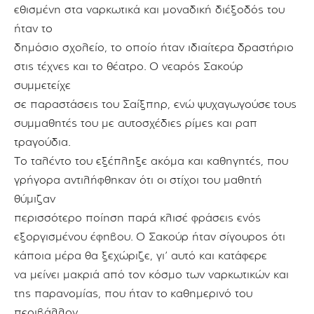
εθισμένη στα ναρκωτικά και μοναδική διέξοδός του
ήταν το
δημόσιο σχολείο, το οποίο ήταν ιδιαίτερα δραστήριο
στις τέχνες και το θέατρο.
Ο νεαρός Σακούρ
συμμετείχε
σε παραστάσεις του Σαίξπηρ, ενώ ψυχαγωγούσε
τους
συμμαθητές του με αυτοσχέδιες ρίμες και ραπ
τραγούδια.
Το ταλέντο του εξέπληξε ακόμα και καθηγητές, που
γρήγορα αντιλήφθηκαν ότι οι
στίχοι του μαθητή
θύμιζαν
περισσότερο ποίηση παρά κλισέ φράσεις ενός
ε
ξοργισμένου έφηβου.
Ο Σακούρ ήταν σίγουρος ότι
κάποια μέρα θα ξεχώριζε, γι’ αυτό και κατάφερε
να μείνει μακριά από τον κόσμο των ναρκωτικών και
της παρανομίας, που ήταν το
καθημερινό του
περιβάλλον.