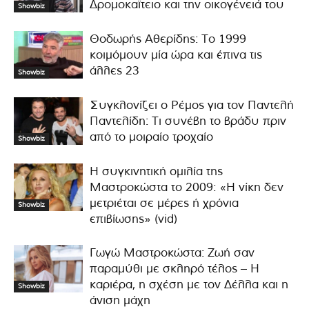
Δρομοκαΐτειο και την οικογένειά του
Showbiz
Θοδωρής Αθερίδης: Το 1999
κοιμόμουν μία ώρα και έπινα τις
άλλες 23
Showbiz
Συγκλονίζει ο Ρέμος για τον Παντελή
Παντελίδη: Τι συνέβη το βράδυ πριν
από το μοιραίο τροχαίο
Showbiz
Η συγκινητική ομιλία της
Μαστροκώστα το 2009: «Η νίκη δεν
μετριέται σε μέρες ή χρόνια
Showbiz
επιβίωσης» (vid)
Γωγώ Μαστροκώστα: Ζωή σαν
παραμύθι με σκληρό τέλος – Η
καριέρα, η σχέση με τον Δέλλα και η
Showbiz
άνιση μάχη