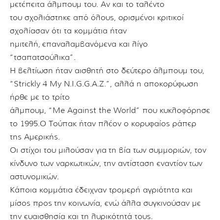
μετέπειτα άλμπουμ του. Αν και το ταλέντο
τ
ου σχολιάστηκε από όλους, ορισμένοι κριτικοί
σχολίασαν ότι τα κομμάτια ήταν
ημιτελή,
επαναλαμβανόμενα και λίγο
“τσαπατσούλικα”.
Η βελτίωση ήταν αισθητή στο δεύτερο
άλμπουμ του,
“Strickly 4 My N.I.G.G.A.Z.”,
αλλά η αποκορύφωση
ήρθε με το τρίτο
άλμπουμ, “Me Against the World” που κυκλοφόρησε
το 1995.
Ο Τούπακ ήταν πλέον ο κορυφαίος ράπερ
της Αμερικής.
Οι στίχοι του μιλούσαν για
τη βία των συμμοριών,
τον
κίνδυνο των ναρκωτικών, την αντίσταση εναντίον
των
αστυνομικών.
Κάποια κομμάτια έδειχναν τρομερή αγριότητα και
μίσος προς
την κοινωνία,
ενώ άλλα συγκινούσαν με
την ευαισθησία και τη λυρικότητά τους.