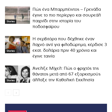
Πώς ένα Μπαρμπέιντος – Γρενάδα
έγινε το πιο περίεργο και σουρεάλ
παιχνίδι στην ιστορία του
Stories
ποδοσφαίρου
Η σερβιτόρα που δέχθηκε έναν
λαχνό αντί για φιλοδώρημα, κέρδισε 3
εκατ. δολάρια πριν 40 χρόνια και
Stories
έγινε ταινία
Άνελιζε Μίχελ: Πώς ο φριχτός της
θάνατος μετά από 67 εξορκισμούς
άλλαξε την Καθολική Εκκλησία
Stories