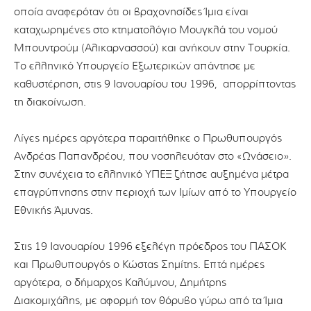
οποία αναφερόταν ότι οι βραχονησίδες Ίμια είναι
καταχωρημένες στο κτηματολόγιο Μουγκλά του νομού
Μπουντρούμ (Αλικαρνασσού) και ανήκουν στην Τουρκία.
Το ελληνικό Υπουργείο Εξωτερικών απάντησε με
καθυστέρηση, στις 9 Ιανουαρίου του 1996, απορρίπτοντας
τη διακοίνωση.
Λίγες ημέρες αργότερα παραιτήθηκε ο Πρωθυπουργός
Ανδρέας Παπανδρέου, που νοσηλευόταν στο «Ωνάσειο».
Στην συνέχεια το ελληνικό ΥΠΕΞ ζήτησε αυξημένα μέτρα
επαγρύπνησης στην περιοχή των Ιμίων από το Υπουργείο
Εθνικής Άμυνας.
Στις 19 Ιανουαρίου 1996 εξελέγη πρόεδρος του ΠΑΣΟΚ
και Πρωθυπουργός ο Κώστας Σημίτης. Επτά ημέρες
αργότερα, ο δήμαρχος Καλύμνου, Δημήτρης
Διακομιχάλης, με αφορμή τον θόρυβο γύρω από τα Ίμια