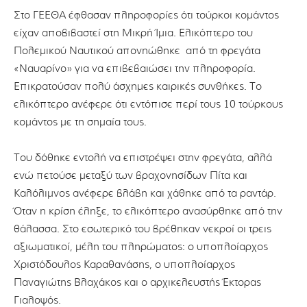
Στο ΓΕΕΘΑ έφθασαν πληροφορίες ότι τούρκοι κομάντος
είχαν αποβιβαστεί στη Μικρή Ίμια. Ελικόπτερο του
Πολεμικού Ναυτικού απονηώθηκε από τη φρεγάτα
«Ναυαρίνο» για να επιβεβαιώσει την πληροφορία.
Επικρατούσαν πολύ άσχημες καιρικές συνθήκες. Το
ελικόπτερο ανέφερε ότι εντόπισε περί τους 10 τούρκους
κομάντος με τη σημαία τους.
Του δόθηκε εντολή να επιστρέψει στην φρεγάτα, αλλά
ενώ πετούσε μεταξύ των βραχονησίδων Πίτα και
Καλόλιμνος ανέφερε βλάβη και χάθηκε από τα ραντάρ.
Όταν η κρίση έληξε, το ελικόπτερο ανασύρθηκε από την
θάλασσα. Στο εσωτερικό του βρέθηκαν νεκροί οι τρεις
αξιωματικοί, μέλη του πληρώματος: ο υποπλοίαρχος
Χριστόδουλος Καραθανάσης, ο υποπλοίαρχος
Παναγιώτης Βλαχάκος και ο αρχικελευστής Έκτορας
Γιαλοψός.