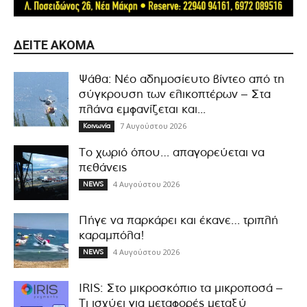
ΔΕΊΤΕ ΑΚΌΜΑ
Ψάθα: Νέο αδημοσίευτο βίντεο από τη
σύγκρουση των ελικοπτέρων – Στα
πλάνα εμφανίζεται και...
7 Αυγούστου 2026
Κοινωνία
Το χωριό όπου… απαγορεύεται να
πεθάνεις
4 Αυγούστου 2026
NEWS
Πήγε να παρκάρει και έκανε… τριπλή
καραμπόλα!
4 Αυγούστου 2026
NEWS
IRIS: Στο μικροσκόπιο τα μικροποσά –
Τι ισχύει για μεταφορές μεταξύ