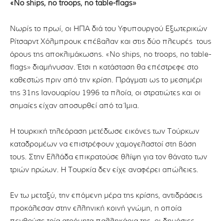
«No ships, no troops, no table-flags»
Νωρίς το πρωί, οι ΗΠΑ διά του Υφυπουργού Εξωτερικών
Ρίτσαρντ Χόλμπρουκ επέβαλαν και στις δύο πλευρές τους
όρους της αποκλιμάκωσης. «No ships, no troops, no table-
flags» διαμήνυσαν. Έτσι η κατάσταση θα επέστρεφε στο
καθεστώς πριν από την κρίση. Πράγματι ως το μεσημέρι
της 31ης Ιανουαρίου 1996 τα πλοία, οι στρατιώτες και οι
σημαίες είχαν αποσυρθεί από τα Ίμια.
Η τουρκική τηλεόραση μετέδωσε εικόνες των Τούρκων
καταδρομέων να επιστρέφουν χαμογελαστοί στη βάση
τους. Στην Ελλάδα επικρατούσε θλίψη για τον θάνατο των
τριών ηρώων. Η Τουρκία δεν είχε αναφέρει απώλειες.
Εν τω μεταξύ, την επόμενη μέρα της κρίσης, αντιδράσεις
προκάλεσαν στην ελληνική κοινή γνώμη, η οποία