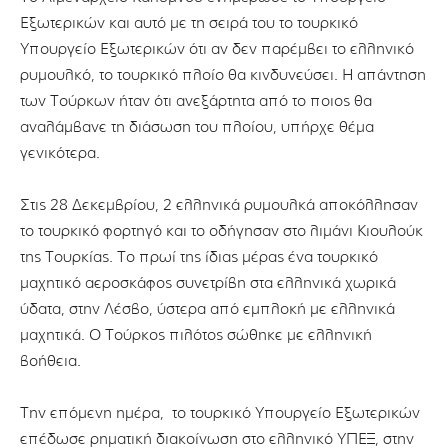
Εξωτερικών και αυτό με τη σειρά του το τουρκικό
Υπουργείο Εξωτερικών ότι αν δεν παρέμβει το ελληνικό
ρυμουλκό, το τουρκικό πλοίο θα κινδυνεύσει. Η απάντηση
των Τούρκων ήταν ότι ανεξάρτητα από το ποιος θα
αναλάμβανε τη διάσωση του πλοίου, υπήρχε θέμα
γενικότερα.
Στις 28 Δεκεμβρίου, 2 ελληνικά ρυμουλκά αποκόλλησαν
το τουρκικό φορτηγό και το οδήγησαν στο λιμάνι Κιουλούκ
της Τουρκίας. Το πρωί της ίδιας μέρας ένα τουρκικό
μαχητικό αεροσκάφος συνετρίβη στα ελληνικά χωρικά
ύδατα, στην Λέσβο, ύστερα από εμπλοκή με ελληνικά
μαχητικά. Ο Τούρκος πιλότος σώθηκε με ελληνική
βοήθεια.
Την επόμενη ημέρα, το τουρκικό Υπουργείο Εξωτερικών
επέδωσε ρηματική διακοίνωση στο ελληνικό ΥΠΕΞ, στην