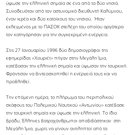
ύψωσε την ελληνική σημαία σε ένα από τα δύο νησιά.
Συνοδευόταν από τον αστυνομικό διευθυντή Καλύμνου,
έναν ιερέα και δύο κατοίκους του νησιού. Ήταν
εκλεγμένος με το ΠΑΣΟΚ στελέχη του οποίου αργότερα
τον κατηγόρησαν για την συγκεκριμένη ενέργεια.
Στις 27 Ιανουαρίου 1996 δύο δημοσιογράφοι της
εφημερίδας «Χουριέτ» πήγαν στην Μεγάλη Ίμια,
κατέβασαν την ελληνική σημαία και ύψωσαν την τουρκική.
Φρόντισαν να βιντεοσκοπηθεί η ενέργειά τους και να
προβληθεί.
Την επόμενη ημέρα, το πλήρωμα του περιπολικού
σκάφους του Πολεμικού Ναυτικού «Αντωνίου» κατέβασε
την τουρκική σημαία και ύψωσε την ελληνική. Το ίδιο
βράδυ, Έλληνες βατραχάνθρωποι αποβιβάστηκαν στη
Μεγάλη Ίμια, χωρίς να γίνουν αντιληπτοί από τα