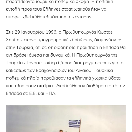
παραπλέοντα τουρκικά πολεμικά σκάφη. Η πολιτική
εντολή προς τους Έλληνες στρατιωτικούς ήταν να
αποφευχθεί κάθε κλιμάκωση της έντασης.
Στις 29 Ιανουαρίου 1996, ο Πρωθυπουργός Κώστας
Σημίτης, έκανε προγραμματικές δηλώσεις, διαμηνύοντας
στην Τουρκία, ότι σε οποιαδήποτε πρόκληση η Ελλάδα θα
αντιδράσει άμεσα και δυναμικά. Η Πρωθυπουργός της
Τουρκίας Τανσού Τσιλέρ ζήτησε διαπραγματεύσεις για το
καθεστώς των βραχονησίδων του Αιγαίου. Τουρκικά
πολεμικά πλοία παραβίασαν τα ελληνικά χωρικά ύδατα
και πλησίασαν στα Ίμια. Ακολούθησαν διαβήματα από την
Ελλάδα σε Ε.Ε. και ΗΠΑ.