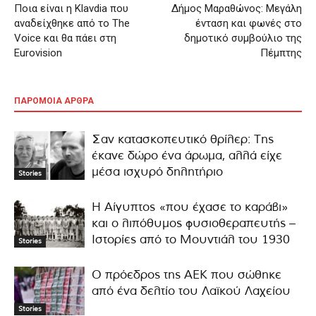
Ποια είναι η Klavdia που
Δήμος Μαραθώνος: Μεγάλη
αναδείχθηκε από το The
ένταση και φωνές στο
Voice και θα πάει στη
δημοτικό συμβούλιο της
Eurovision
Πέμπτης
ΠΑΡΟΜΟΙΑ ΑΡΘΡΑ
Σαν κατασκοπευτικό θρίλερ: Της
έκανε δώρο ένα άρωμα, αλλά είχε
μέσα ισχυρό δηλητήριο
Stories
Η Αίγυπτος «που έχασε το καράβι»
και ο λιπόθυμος φυσιοθεραπευτής –
Ιστορίες από το Μουντιάλ του 1930
Stories
Ο πρόεδρος της ΑΕΚ που σώθηκε
από ένα δελτίο του Λαϊκού Λαχείου
Stories