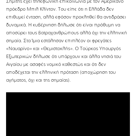
Σημίτης έχει τηλεφωνική επικοινωνία με τον Αμερικανό
πρόεδρο Μπιλ Κλίντον. Του είπε ότι η Ελλάδα δεν
επιθυμεί ένταση, αλλά εφόσον προκληθεί θα αντιδράσει
δυναμικά. Η κυβέρνηση δήλωσε ότι είναι πρόθυμη να
αποσύρει τους βατραχανθρώπους αλλά όχι την ελληνική
σημαία. Στα Ίμια εστάλησαν επιπλέον οι φρεγάτες
«Ναυαρίνο» και «Θεμιστοκλής». Ο Τούρκος Υπουργός
Εξωτερικών δήλωσε ότι υπάρχουν και άλλα νησιά του
Αιγαίου με ασαφές νομικό καθεστώς και ότι δεν
αποδέχεται την ελληνική πρόταση (αποχώρηση του
αγήματος, όχι και της σημαίας).