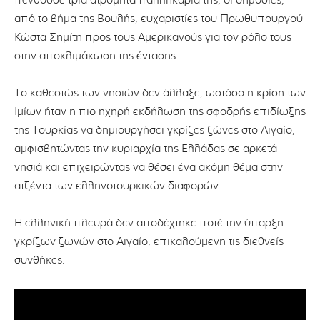
πενθούσε τρία ατρόμητα παλληκάρια της, οι δημόσιες,
από το βήμα της Βουλής, ευχαριστίες του Πρωθυπουργού
Κώστα Σημίτη προς τους Αμερικανούς για τον ρόλο τους
στην αποκλιμάκωση της έντασης.
Το καθεστώς των νησιών δεν άλλαξε, ωστόσο η κρίση των
Ιμίων ήταν η πιο ηχηρή εκδήλωση της σφοδρής επιδίωξης
της Τουρκίας να δημιουργήσει γκρίζες ζώνες στο Αιγαίο,
αμφισβητώντας την κυριαρχία της Ελλάδας σε αρκετά
νησιά και επιχειρώντας να θέσει ένα ακόμη θέμα στην
ατζέντα των ελληνοτουρκικών διαφορών.
Η ελληνική πλευρά δεν αποδέχτηκε ποτέ την ύπαρξη
γκρίζων ζωνών στο Αιγαίο, επικαλούμενη τις διεθνείς
συνθήκες.