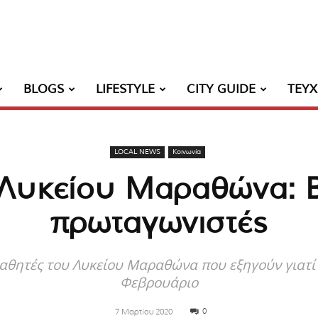
BLOGS
LIFESTYLE
CITY GUIDE
ΤΕΥ
LOCAL NEWS
Κοινωνία
Λυκείου Μαραθώνα: 
πρωταγωνιστές
μαθητές του Λυκείου Μαραθώνα που εξηγούν γιατ
Φεβρουάριο
0
7 Μαρτίου 2020