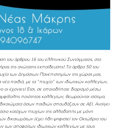
αση του άρθρου 16 του ελληνικού Συντάγματος, στο
ήρας της ανώτατης εκπαίδευσης! Το άρθρο 50 του
τυχία των Δημόσιων Πανεπιστημίων της χώρας μας,
νέα παιδιά, με τα “πτυχία” των ιδιωτικών κολλεγίων,
οι έχοντες! Έτσι, σε οποιοδήποτε διορισμό μέσω
αμφίβολης ποιότητας κολλεγίων, θεωρούνται ισότιμα,
 δικαιώματα όσων παιδιών σπουδάζουν σε ΑΕΙ. Ανοίγει
όσιο κατόχων πτυχίων της αλλοδαπής με μόνη
 δικαιωμάτων (έχει ήδη ψηφιστεί τον Οκτώβριο του
ων των αποφοίτων ιδιωτικών κολλεγίων με τους