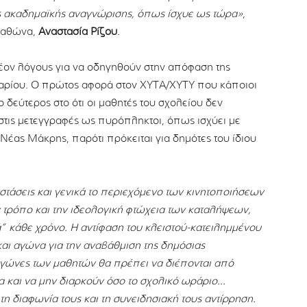
ς ακαδημαϊκής αναγνώρισης, όπως ίσχυε ως τώρα»
,
αραθώνα,
Αναστασία Ρίζου
.
έον λόγους για να οδηγηθούν στην απόφαση της
αρίου. Ο πρώτος αφορά στον ΧΥΤΑ/ΧΥΤΥ που κάποιοι
ο δεύτερος στο ότι οι μαθητές του σχολείου δεν
στις μετεγγραφές ως πυρόπληκτοι, όπως ισχύει με
 Νέας Μάκρης, παρότι πρόκειται για δημότες του ίδιου
τάσεις και γενικά το περιεχόμενο των κινητοποιήσεων
 τρόπο και την ιδεολογική φτώχεια των καταλήψεων,
” κάθε χρόνο. Η αντίφαση του κλειστού-κατειλημμένου
αι αγώνα για την αναβάθμιση της δημόσιας
γώνες των μαθητών θα πρέπει να διέπονται από
α και να μην διαρκούν όσο το σχολικό ωράριο…
η διαφωνία τους και τη συνειδησιακή τους αντίρρηση.