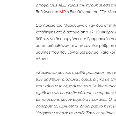
αποφοίτους ΑΕΙ), χωρίς την προϋπόθεση τη
δηλώνει στη
MP
η διευθύντρια του ΓΕΛ Μ
Στο Λύκειο του Μαραθώνα είχαν δύο επιπλ
κατάληψης στο διάστημα από 17-19 Φεβρου
θέλουν να λειτουργήσει στο Γραμματικό και 
συμπεριλαμβάνονται στην ευνοϊκή ρύθμιση 
μαθητές που λογίζονται ως μόνιμοι κάτοικοι
Δήμου.
«Συμφωνώ με τους προβληματισμούς, τις ενσ
των μαθητών. Διαφωνώ, όμως, ριζικά με τον
που κάνουν την εμφάνισή τους “εθιμοτυπικά
σχολείου ως μέσου διεκδίκησης αιτημάτων κ
Εκπαίδευσης μόνον θυμηδία προκαλεί. Οι α
σοβαρότητα, ωριμότητα, δημοκρατικό πνεύμ
Υπάρχουν τρόποι να αναδείξουν οι μαθητές τ