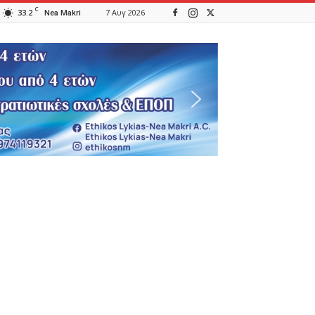
C
33.2
7 Αυγ 2026
Nea Makri