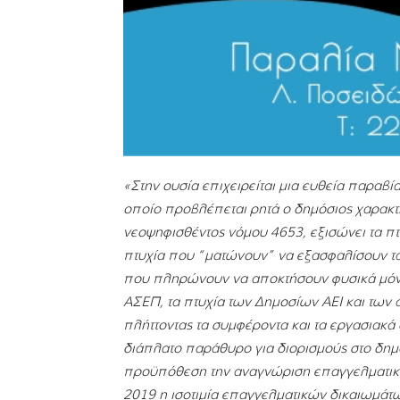
«Στην ουσία επιχειρείται μια ευθεία παραβί
οποίο προβλέπεται ρητά ο δημόσιος χαρακτ
νεοψηφισθέντος νόμου 4653, εξισώνει τα π
πτυχία που “ματώνουν” να εξασφαλίσουν τα 
που πληρώνουν να αποκτήσουν φυσικά μόνο 
ΑΣΕΠ, τα πτυχία των Δημοσίων ΑΕΙ και των 
πλήττοντας τα συμφέροντα και τα εργασιακά
διάπλατο παράθυρο για διορισμούς στο δημ
προϋπόθεση την αναγνώριση επαγγελματικών
2019 η ισοτιμία επαγγελματικών δικαιωμάτ