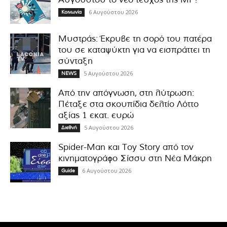
6 Αυγούστου 2026
Κοινωνία
Μυστράς: Έκρυβε τη σορό του πατέρα
του σε καταψύκτη για να εισπράττει τη
σύνταξη
5 Αυγούστου 2026
NEWS
Από την απόγνωση, στη λύτρωση:
Πέταξε στα σκουπίδια δελτίο Λόττο
αξίας 1 εκατ. ευρώ
5 Αυγούστου 2026
Διεθνή
Spider-Man και Toy Story από τον
κινηματογράφο Σίσσυ στη Νέα Μάκρη
6 Αυγούστου 2026
Guide