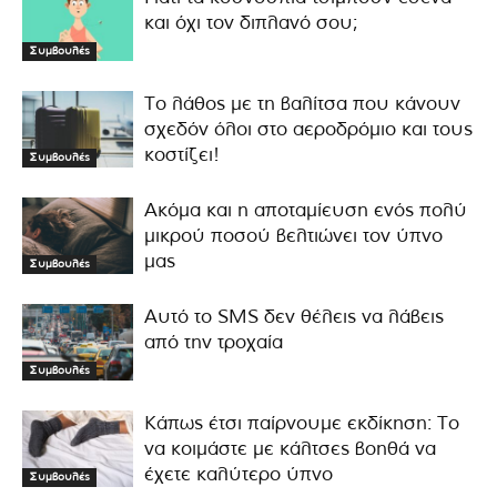
και όχι τον διπλανό σου;
Συμβουλές
Το λάθος με τη βαλίτσα που κάνουν
σχεδόν όλοι στο αεροδρόμιο και τους
κοστίζει!
Συμβουλές
Ακόμα και η αποταμίευση ενός πολύ
μικρού ποσού βελτιώνει τον ύπνο
μας
Συμβουλές
Αυτό το SMS δεν θέλεις να λάβεις
από την τροχαία
Συμβουλές
Κάπως έτσι παίρνουμε εκδίκηση: Το
να κοιμάστε με κάλτσες βοηθά να
έχετε καλύτερο ύπνο
Συμβουλές