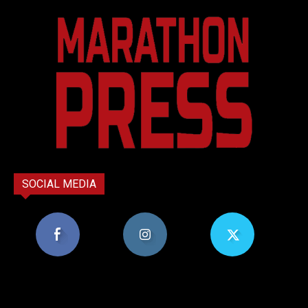
SOCIAL MEDIA
8,956
1,582
119
Υποστηρικτές
Ακόλουθοι
Ακόλουθοι