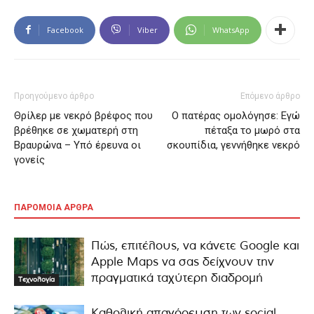
Facebook
Viber
WhatsApp
Προηγούμενο άρθρο
Επόμενο άρθρο
Θρίλερ με νεκρό βρέφος που
Ο πατέρας ομολόγησε: Εγώ
βρέθηκε σε χωματερή στη
πέταξα το μωρό στα
Βραυρώνα – Υπό έρευνα οι
σκουπίδια, γεννήθηκε νεκρό
γονείς
ΠΑΡΟΜΟΙΑ ΑΡΘΡΑ
Πώς, επιτέλους, να κάνετε Google και
Apple Maps να σας δείχνουν την
πραγματικά ταχύτερη διαδρομή
Τεχνολογία
Καθολική απαγόρευση των social