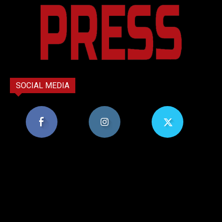
SOCIAL MEDIA
8,956
1,582
119
Υποστηρικτές
Ακόλουθοι
Ακόλουθοι