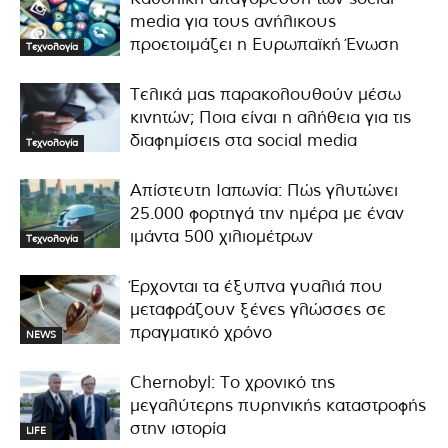
media για τους ανήλικους
προετοιμάζει η Ευρωπαϊκή Ένωση
Τεχνολογία
Τελικά μας παρακολουθούν μέσω
κινητών; Ποια είναι η αλήθεια για τις
διαφημίσεις στα social media
Τεχνολογία
Απίστευτη Ιαπωνία: Πώς γλυτώνει
25.000 φορτηγά την ημέρα με έναν
ιμάντα 500 χιλιομέτρων
Τεχνολογία
Έρχονται τα έξυπνα γυαλιά που
μεταφράζουν ξένες γλώσσες σε
πραγματικό χρόνο
NEWS
Chernobyl: Το χρονικό της
μεγαλύτερης πυρηνικής καταστροφής
στην ιστορία
LIFE