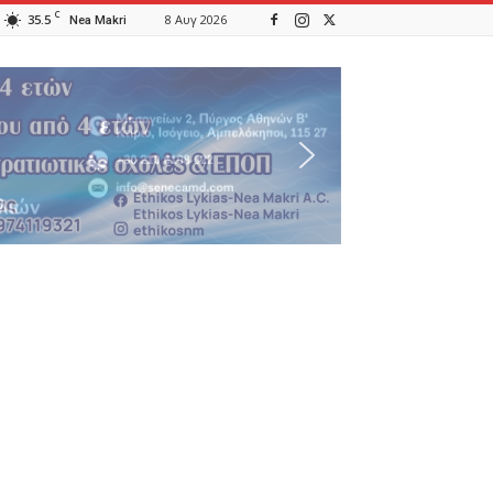
C
35.5
8 Αυγ 2026
Nea Makri