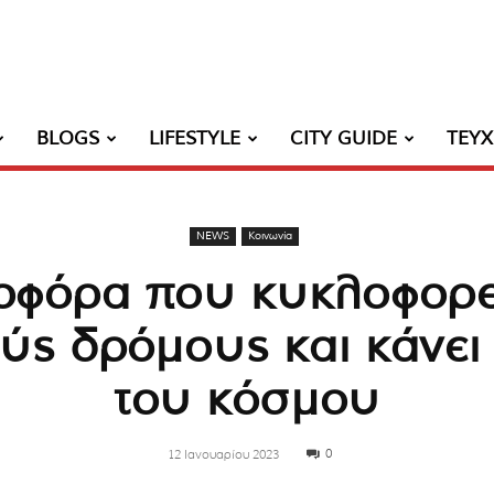
BLOGS
LIFESTYLE
CITY GUIDE
ΤΕΥ
NEWS
Κοινωνία
οφόρα που κυκλοφορε
ύς δρόμους και κάνει
του κόσμου
0
12 Ιανουαρίου 2023