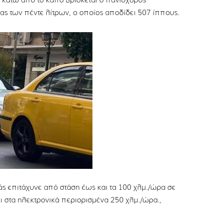
τι κάτω από το καπό βρίσκεται ο πανίσχυρος
ς των πέντε λίτρων, ο οποίος αποδίδει 507 ίππους.
άς επιτάχυνε από στάση έως και τα 100 χλμ./ώρα σε
ει στα ηλεκτρονικά περιορισμένα 250 χλμ./ώρα.,