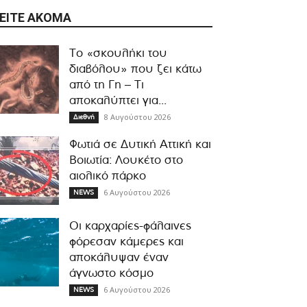
ΕΊΤΕ ΑΚΌΜΑ
Το «σκουλήκι του
διαβόλου» που ζει κάτω
από τη Γη – Τι
αποκαλύπτει για...
8 Αυγούστου 2026
Διεθνή
Φωτιά σε Δυτική Αττική και
Βοιωτία: Λουκέτο στο
αιολικό πάρκο
6 Αυγούστου 2026
NEWS
Οι καρχαρίες-φάλαινες
φόρεσαν κάμερες και
αποκάλυψαν έναν
άγνωστο κόσμο
6 Αυγούστου 2026
NEWS