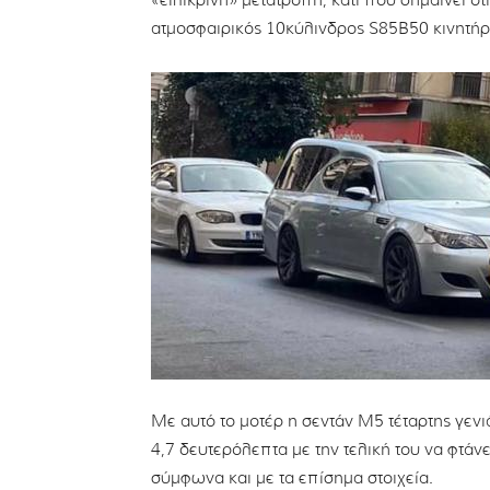
«ειλικρινή» μετατροπή, κάτι που σημαίνει ό
ατμοσφαιρικός 10κύλινδρος S85B50 κινητήρα
Με αυτό το μοτέρ η σεντάν M5 τέταρτης γενι
4,7 δευτερόλεπτα με την τελική του να φτάν
σύμφωνα και με τα επίσημα στοιχεία.