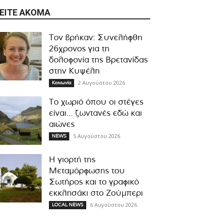
ΕΊΤΕ ΑΚΌΜΑ
Τον βρήκαν: Συνελήφθη
26χρονος για τη
δολοφονία της Βρετανίδας
στην Κυψέλη
2 Αυγούστου 2026
Κοινωνία
Το χωριό όπου οι στέγες
είναι… ζωντανές εδώ και
αιώνες
5 Αυγούστου 2026
NEWS
Η γιορτή της
Μεταμόρφωσης του
Σωτήρος και το γραφικό
εκκλησάκι στο Ζούμπερι
6 Αυγούστου 2026
LOCAL NEWS