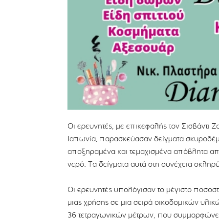
Οι ερευνητές, με επικεφαλής τον Σισβάντι Ζ
Ιαπωνία, παρασκεύασαν δείγματα σκυροδέμ
αποξηραμένα και τεμαχισμένα απόβλητα από 
νερό. Τα δείγματα αυτά στη συνέχεια σκληρ
Οι ερευνητές υπολόγισαν το μέγιστο ποσοσ
μιας χρήσης σε μια σειρά οικοδομικών υλικ
36 τετραγωνικών μέτρων, που συμμορφώνετα