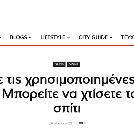
BLOGS
LIFESTYLE
CITY GUIDE
ΤΕΥ
NEWS
Διεθνή
 τις χρησιμοποιημένε
Μπορείτε να χτίσετε τ
σπίτι
0
19 Μαΐου 2023