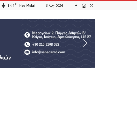
C
34.4
6 Αυγ 2026
Nea Makri