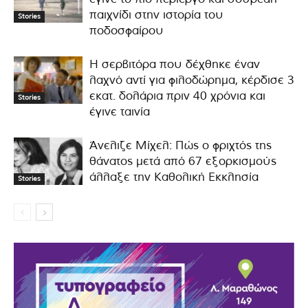
παιχνίδι στην ιστορία του
Stories
ποδοσφαίρου
Η σερβιτόρα που δέχθηκε έναν
λαχνό αντί για φιλοδώρημα, κέρδισε 3
εκατ. δολάρια πριν 40 χρόνια και
Stories
έγινε ταινία
Άνελιζε Μίχελ: Πώς ο φριχτός της
θάνατος μετά από 67 εξορκισμούς
άλλαξε την Καθολική Εκκλησία
Stories