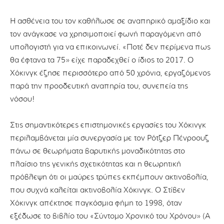
Η ασθένεια του τον καθήλωσε σε αναπηρικό αμαξίδιο και
τον ανάγκασε να χρησιμοποιεί φωνή παραγόμενη από
υπολογιστή για να επικοινωνεί. «Ποτέ δεν περίμενα πως
θα έφτανα τα 75» είχε παραδεχθεί ο ίδιος το 2017. Ο
Χόκινγκ έζησε περισσότερο από 50 χρόνια, εργαζόμενος
παρά την προοδευτική αναπηρία του, συνεπεία της
νόσου!
Στις σημαντικότερες επιστημονικές εργασίες του Χόκινγκ
περιλαμβάνεται μία συνεργασία με τον Ρότζερ Πένροουζ
πάνω σε θεωρήματα βαρυτικής μοναδικότητας στο
πλαίσιο της γενικής σχετικότητας και η θεωρητική
πρόβλεψη ότι οι μαύρες τρύπες εκπέμπουν ακτινοβολία,
που συχνά καλείται ακτινοβολία Χόκινγκ. Ο Στίβεν
Χόκινγκ απέκτησε παγκόσμια φήμη το 1998, όταν
εξέδωσε το βιβλίο του «Σύντομο Χρονικό του Χρόνου» (A