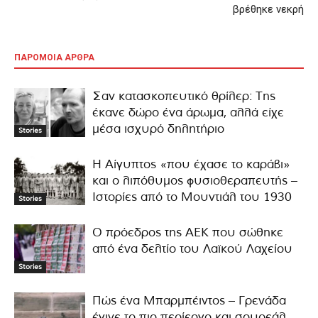
βρέθηκε νεκρή
ΠΑΡΟΜΟΙΑ ΑΡΘΡΑ
Σαν κατασκοπευτικό θρίλερ: Της
έκανε δώρο ένα άρωμα, αλλά είχε
μέσα ισχυρό δηλητήριο
Stories
Η Αίγυπτος «που έχασε το καράβι»
και ο λιπόθυμος φυσιοθεραπευτής –
Ιστορίες από το Μουντιάλ του 1930
Stories
Ο πρόεδρος της ΑΕΚ που σώθηκε
από ένα δελτίο του Λαϊκού Λαχείου
Stories
Πώς ένα Μπαρμπέιντος – Γρενάδα
έγινε το πιο περίεργο και σουρεάλ