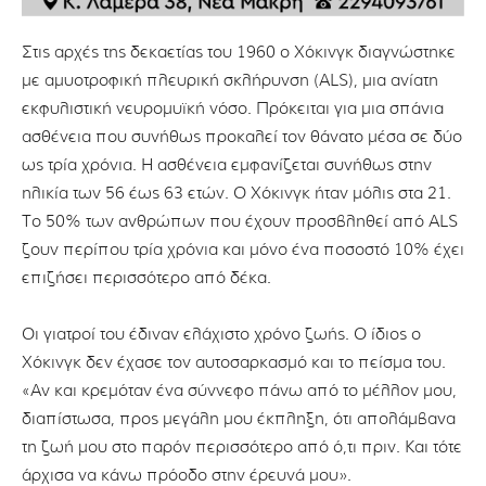
Στις αρχές της δεκαετίας του 1960 ο Χόκινγκ διαγνώστηκε
με αμυοτροφική πλευρική σκλήρυνση (ALS), μια ανίατη
εκφυλιστική νευρομυϊκή νόσο. Πρόκειται για μια σπάνια
ασθένεια που συνήθως προκαλεί τον θάνατο μέσα σε δύο
ως τρία χρόνια. Η ασθένεια εμφανίζεται συνήθως στην
ηλικία των 56 έως 63 ετών. Ο Χόκινγκ ήταν μόλις στα 21.
Το 50% των ανθρώπων που έχουν προσβληθεί από ALS
ζουν περίπου τρία χρόνια και μόνο ένα ποσοστό 10% έχει
επιζήσει περισσότερο από δέκα.
Οι γιατροί του έδιναν ελάχιστο χρόνο ζωής. Ο ίδιος ο
Χόκινγκ δεν έχασε τον αυτοσαρκασμό και το πείσμα του.
«Αν και κρεμόταν ένα σύννεφο πάνω από το μέλλον μου,
διαπίστωσα, προς μεγάλη μου έκπληξη, ότι απολάμβανα
τη ζωή μου στο παρόν περισσότερο από ό,τι πριν. Και τότε
άρχισα να κάνω πρόοδο στην έρευνά μου».