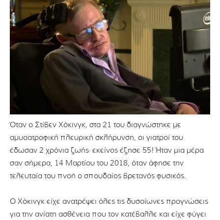
Όταν ο Στίβεν Χόκινγκ, στα 21 του διαγνώστηκε με
αμυοατροφική πλευρική σκλήρυνση, οι γιατροί του
έδωσαν 2 χρόνια ζωής· εκείνος έζησε 55! Ήταν μια μέρα
σαν σήμερα, 14 Μαρτίου του 2018, όταν άφησε την
τελευταία του πνοή ο σπουδαίος βρετανός φυσικός.
Ο Χόκινγκ είχε ανατρέψει όλες τις δυσοίωνες προγνώσεις
για την ανίατη ασθένεια που τον κατέβαλλε και είχε φύγει