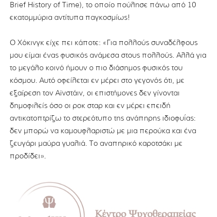
Brief History of Time), το οποίο πούλησε πάνω από 10
εκατομμύρια αντίτυπα παγκοσμίως!
Ο Χόκινγκ είχε πει κάποτε: «Για πολλούς συναδέλφους
μου είμαι ένας φυσικός ανάμεσα στους πολλούς. Αλλά για
το μεγάλο κοινό ήμουν ο πιο διάσημος φυσικός του
κόσμου. Αυτό οφείλεται εν μέρει στο γεγονός ότι, με
εξαίρεση τον Αϊνστάιν, οι επιστήμονες δεν γίνονται
δημοφιλείς όσο οι ροκ σταρ και εν μέρει επειδή
αντικατοπτρίζω το στερεότυπο της ανάπηρης ιδιοφυΐας:
δεν μπορώ να καμουφλαριστώ με μια περούκα και ένα
ζευγάρι μαύρα γυαλιά. Το αναπηρικό καροτσάκι με
προδίδει».