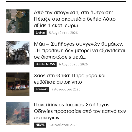
Από την απόγνωση, στη λύτρωση:
Πέταξε στα σκουπίδια δελτίο Λόττο
αξίας 1 εκατ. ευρώ
5 Αυγούστου 2026
Διεθνή
Μάτι – Σύλλογος συγγενών θυμάτων:
«Η πρόληψη δεν μπορεί να εξαντλείται
σε διαπιστώσεις μετά...
6 Αυγούστου 2026
LOCAL NEWS
Χάος στη Θήβα: Πήρε φόρα και
εμβόλισε αυτοκίνητο
7 Αυγούστου 2026
Κοινωνία
Πανελλήνιος Ιατρικός Σύλλογος:
Οδηγίες προστασίας από τον καπνό των
πυρκαγιών
5 Αυγούστου 2026
NEWS