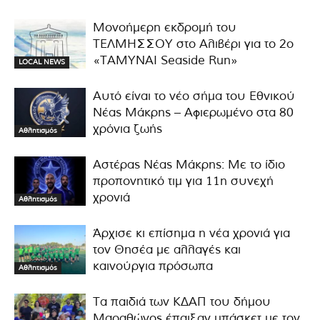
Μονοήμερη εκδρομή του
ΤΕΛΜΗΣΣΟΥ στο Αλιβέρι για το 2ο
«ΤΑΜΥΝΑΙ Seaside Run»
LOCAL NEWS
Αυτό είναι το νέο σήμα του Εθνικού
Νέας Μάκρης – Αφιερωμένο στα 80
χρόνια ζωής
Αθλητισμός
Αστέρας Νέας Μάκρης: Με το ίδιο
προπονητικό τιμ για 11η συνεχή
χρονιά
Αθλητισμός
Άρχισε κι επίσημα η νέα χρονιά για
τον Θησέα με αλλαγές και
καινούργια πρόσωπα
Αθλητισμός
Τα παιδιά των ΚΔΑΠ του δήμου
Μαραθώνος έπαιξαν μπάσκετ με τον