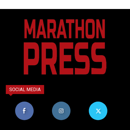
SOCIAL MEDIA
8,956
1,582
119