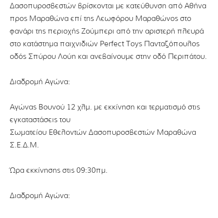
Δασοπυροσβεστών βρίσκονται με κατεύθυνση από Αθήνα
προς Μαραθώνα επί της Λεωφόρου Μαραθώνος στο
φανάρι της περιοχής Ζούμπερι από την αριστερή πλευρά
στο κατάστημα παιχνιδιών Perfect Toys Πανταζόπουλος
οδός Σπύρου Λούη και ανεβαίνουμε στην οδό Περιπάτου.
Διαδρομή Αγώνα:
Αγώνας Βουνού 12 χλμ. με εκκίνηση και τερματισμό στις
εγκαταστάσεις του
Σωματείου Εθελοντών Δασοπυροσβεστών Μαραθώνα
Σ.Ε.Δ.Μ.
Ώρα εκκίνησης στις 09:30πμ.
Διαδρομή Αγώνα: