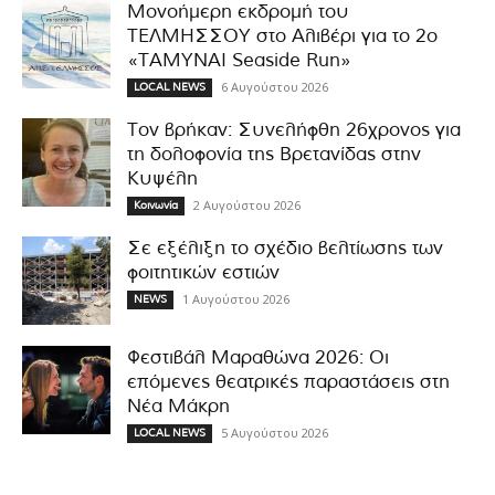
Μονοήμερη εκδρομή του
ΤΕΛΜΗΣΣΟΥ στο Αλιβέρι για το 2ο
«ΤΑΜΥΝΑΙ Seaside Run»
6 Αυγούστου 2026
LOCAL NEWS
Τον βρήκαν: Συνελήφθη 26χρονος για
τη δολοφονία της Βρετανίδας στην
Κυψέλη
2 Αυγούστου 2026
Κοινωνία
Σε εξέλιξη το σχέδιο βελτίωσης των
φοιτητικών εστιών
1 Αυγούστου 2026
NEWS
Φεστιβάλ Μαραθώνα 2026: Οι
επόμενες θεατρικές παραστάσεις στη
Νέα Μάκρη
5 Αυγούστου 2026
LOCAL NEWS