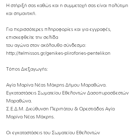
Η στήριξή σας καθώς και η συμμετοχή σας είναι πολύτιμη
και σημαντική.
Για περισσότερες πληροφορίες και για εγγραφές,
επισκεφθείτε την σελίδα
του αγώνα στον ακόλουθο σύνδεσμο:
http://telmissos.gr/genikes-plirofories-pentelikon
Τόπος Διεξαγωγής:
Αγία Μαρίνα Νέας Μάκρης Δήμου Μαραθώνα.
Εγκαταστάσεις Σωματείου Εθελοντών Δασοπυροσβεστών
Μαραθώνα.
Σ.Ε.Δ.Μ. Διεύθυνση Περιπάτου & Ορεστιάδος Αγία
Μαρίνα Νέας Μάκρης.
Οι εγκαταστάσεις του Σωματείου Εθελοντών