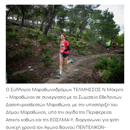
Ο Σύλλογος Μαραθωνοδρόμων ΤΕΛΜΗΣΣΟΣ Ν.Μάκρης
– Μαραθώνος σε συνεργασία με το Σωματείο Εθελοντών
Δασοπυροσβεστών Μαραθώνα, με την υποστήριξη του
Δήμου Μαραθώνος, υπό την αιγίδα της Περιφέρειας
Αττικής καθώς και της ΕΟΣΛΜΑ-Υ, διοργανώνει για τρίτη
συνεχή χρονιά τον Αγώνα Βουνού ΠΕΝΤΕΛΙΚΟΝ-