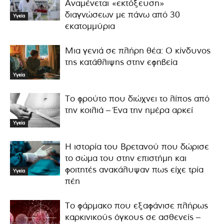
Αναμένεται «εκτόξευση»
διαγνώσεων με πάνω από 30
Υγεία
εκατομμύρια
Μια γενιά σε πλήρη θέα: Ο κίνδυνος
της κατάθλιψης στην εφηβεία
Υγεία
Το φρούτο που διώχνει το λίπος από
την κοιλιά – Ένα την ημέρα αρκεί
Υγεία
Η ιστορία του Βρετανού που δώρισε
το σώμα του στην επιστήμη και
φοιτητές ανακάλυψαν πως είχε τρία
Υγεία
πέη
Το φάρμακο που εξαφάνισε πλήρως
καρκινικούς όγκους σε ασθενείς –