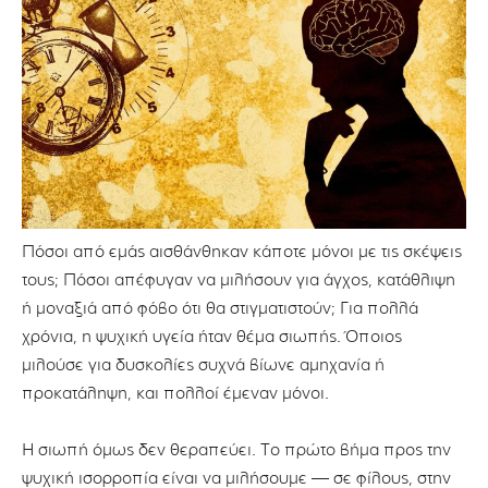
Πόσοι από εμάς αισθάνθηκαν κάποτε μόνοι με τις σκέψεις
τους; Πόσοι απέφυγαν να μιλήσουν για άγχος, κατάθλιψη
ή μοναξιά από φόβο ότι θα στιγματιστούν; Για πολλά
χρόνια, η ψυχική υγεία ήταν θέμα σιωπής. Όποιος
μιλούσε για δυσκολίες συχνά βίωνε αμηχανία ή
προκατάληψη, και πολλοί έμεναν μόνοι.
Η σιωπή όμως δεν θεραπεύει. Το πρώτο βήμα προς την
ψυχική ισορροπία είναι να μιλήσουμε — σε φίλους, στην