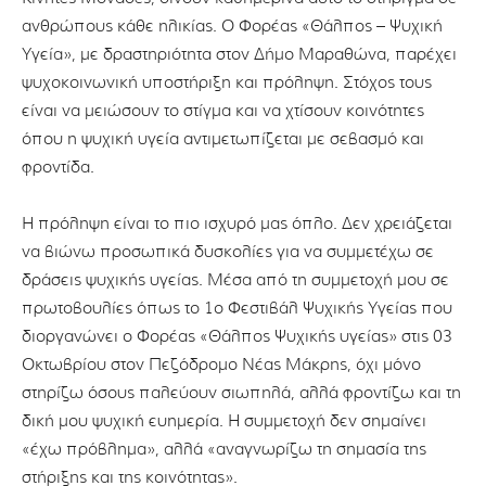
ανθρώπους κάθε ηλικίας. Ο Φορέας «Θάλπος – Ψυχική
Υγεία», με δραστηριότητα στον Δήμο Μαραθώνα, παρέχει
ψυχοκοινωνική υποστήριξη και πρόληψη. Στόχος τους
είναι να μειώσουν το στίγμα και να χτίσουν κοινότητες
όπου η ψυχική υγεία αντιμετωπίζεται με σεβασμό και
φροντίδα.
Η πρόληψη είναι το πιο ισχυρό μας όπλο. Δεν χρειάζεται
να βιώνω προσωπικά δυσκολίες για να συμμετέχω σε
δράσεις ψυχικής υγείας. Μέσα από τη συμμετοχή μου σε
πρωτοβουλίες όπως το 1ο Φεστιβάλ Ψυχικής Υγείας που
διοργανώνει ο Φορέας «Θάλπος Ψυχικής υγείας» στις 03
Οκτωβρίου στον Πεζόδρομο Νέας Μάκρης, όχι μόνο
στηρίζω όσους παλεύουν σιωπηλά, αλλά φροντίζω και τη
δική μου ψυχική ευημερία. Η συμμετοχή δεν σημαίνει
«έχω πρόβλημα», αλλά «αναγνωρίζω τη σημασία της
στήριξης και της κοινότητας».