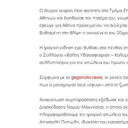
Ο άτυχος νεαρός ήταν φοιτητής στο Τμήμα 
Αθηνών και βοηθούσε τον πατέρα του, γνωστ
έφευγε για Αθήνα προκειμένου να συνεχίσει 
Βυθισμένη στη θλίψη η οικογένεια του 20χ
Η τραγική είδηση έχει βυθίσει στο πένθος τη
ο Σύλλογος «Βόλος Υδατοσφαίριση – Κολύμβ
συλλυπητήρια για την απώλεια του πρώην α
Σύμφωνα με το
gegonota.news
, οι γονείς 
πως ο μοναχογιός τους «έφυγε» από τη ζωή
Ανακοίνωση συμπαράστασης εξέδωσε και ο 
Διασκέδασης Νομού Μαγνησίας, η οποία ανα
πληροφορηθήκαμε την τραγική απώλεια του
Αποστολή Ποπώλη, ιδιοκτήτη του καταστήμ