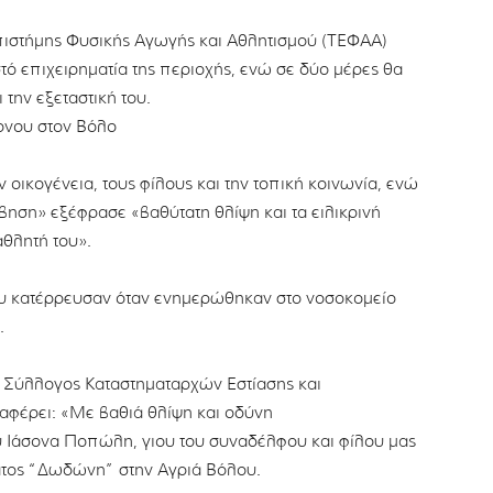
Επιστήμης Φυσικής Αγωγής και Αθλητισμού (ΤΕΦΑΑ)
ό επιχειρηματία της περιοχής, ενώ σε δύο μέρες θα
την εξεταστική του.
ρονου στον Βόλο
ν οικογένεια, τους φίλους και την τοπική κοινωνία, ενώ
ηση» εξέφρασε «βαθύτατη θλίψη και τα ειλικρινή
θλητή του».
του κατέρρευσαν όταν ενημερώθηκαν στο νοσοκομείο
.
Σύλλογος Καταστηματαρχών Εστίασης και
φέρει: «Με βαθιά θλίψη και οδύνη
 Ιάσονα Ποπώλη, γιου του συναδέλφου και φίλου μας
ατος “Δωδώνη” στην Αγριά Βόλου.