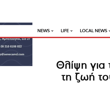
NEWS
LIFE
LOCAL NEWS
Θλίψη για
τη ζωή τ