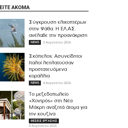
ΕΊΤΕ ΑΚΌΜΑ
Σύγκρουση ελικοπτέρων
στην Ψάθα: Η ΕΛ.ΑΣ.
ανέλαβε την προανάκριση
3 Αυγούστου 2026
NEWS
Σκόπελος: Ασυνείδητοι
Ιταλοί λεηλατούσαν
προστατευόμενα
κοράλλια
4 Αυγούστου 2026
NEWS
Το μεζεδοπωλείο
«Χοντρός» στη Νέα
Μάκρη αναζητά άτομα για
την κουζίνα
ΘΕΣΕΙΣ ΕΡΓΑΣΙΑΣ
4 Αυγούστου 2026