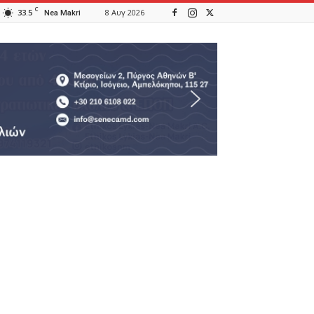
C
33.5
8 Αυγ 2026
Nea Makri