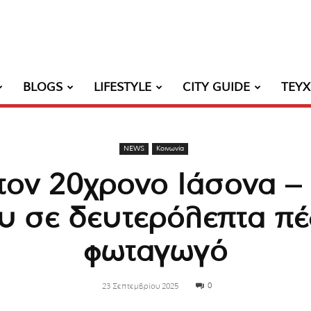
BLOGS
LIFESTYLE
CITY GUIDE
ΤΕΥ
NEWS
Κοινωνία
 τον 20χρονο Ιάσονα –
ου σε δευτερόλεπτα πέ
φωταγωγό
0
23 Σεπτεμβρίου 2025