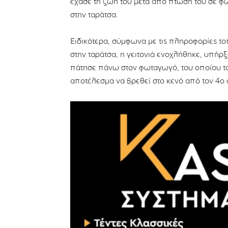
έχασε τη ζωή του μετά από πτώση του σε φ
στην ταράτσα.
Ειδικότερα, σύμφωνα με τις πληροφορίες τ
στην ταράτσα, η γειτονιά ενοχλήθηκε, υπήρ
πάτησε πάνω στον φωταγωγό, του οποίου τ
αποτέλεσμα να βρεθεί στο κενό από τον 4ο 