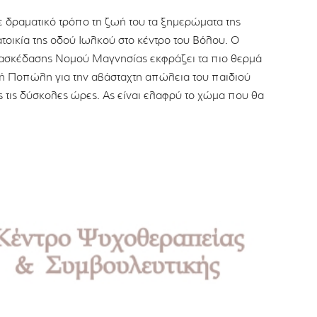
με δραματικό τρόπο τη ζωή του τα ξημερώματα της
οικία της οδού Ιωλκού στο κέντρο του Βόλου. Ο
ιασκέδασης Νομού Μαγνησίας εκφράζει τα πιο θερμά
ή Ποπώλη για την αβάσταχτη απώλεια του παιδιού
ές τις δύσκολες ώρες. Ας είναι ελαφρύ το χώμα που θα