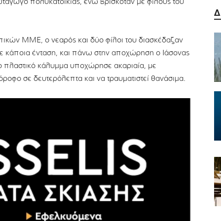
ωταγωγό πολυκατοικίας, ενώ βρισκόταν με φίλους του
Δ
οπικών ΜΜΕ, ο νεαρός και δύο φίλοι του διασκέδαζαν
ξε κάποια ένταση, και πάνω στην αποχώρηση ο Ιάσονας
ο πλαστικό κάλυμμα υποχώρησε ακαριαία, με
όροφο σε δευτερόλεπτα και να τραυματιστεί θανάσιμα.