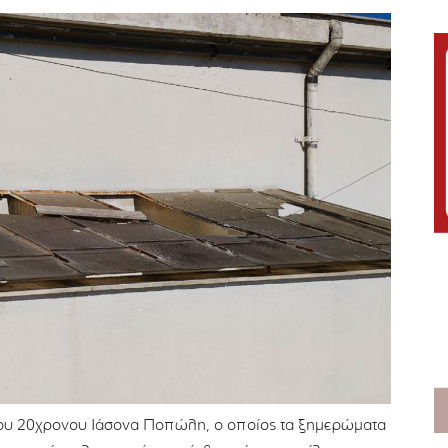
του 20χρονου Ιάσονα Ποπώλη, ο οποίος τα ξημερώματα