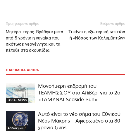
Προηγούμενο άρθρο
Επόμενο άρθρο
Μητέρα, τέρας: Βρέθηκε μετά
Τι είναι η εξωτερική ωτίτιδα
από 5 χρόνια η γυναίκα που
ή «Νόσος των Κολυμβητών»
σκότωσε νεογέννητα και τα
πέταξε στα σκουπίδια
ΠΑΡΟΜΟΙΑ ΑΡΘΡΑ
Μονοήμερη εκδρομή του
ΤΕΛΜΗΣΣΟΥ στο Αλιβέρι για το 2ο
«ΤΑΜΥΝΑΙ Seaside Run»
LOCAL NEWS
Αυτό είναι το νέο σήμα του Εθνικού
Νέας Μάκρης – Αφιερωμένο στα 80
χρόνια ζωής
Αθλητισμός