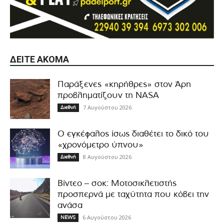
ΔΕΊΤΕ ΑΚΌΜΑ
Παράξενες «κηρήθρες» στον Άρη
προβληματίζουν τη NASA
7 Αυγούστου 2026
Διεθνή
Ο εγκέφαλος ίσως διαθέτει το δικό του
«χρονόμετρο ύπνου»
8 Αυγούστου 2026
Διεθνή
Βίντεο – σοκ: Μοτοσικλετιστής
προσπερνά με ταχύτητα που κόβει την
ανάσα
6 Αυγούστου 2026
NEWS