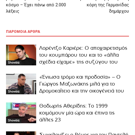
κόσμο – Έχει πάνω από 2.000
κόρη της Γερμανίδας
λέξεις
δημάρχου
ΠΑΡΟΜΟΙΑ ΑΡΘΡΑ
Λορέντζο Καριέρε: Ο αποχαιρετισμός
του κουμπάρου του και το «άλλα
σχέδια είχαμε» της συζύγου του
Showbiz
«Ένιωσα τρόμο και προδοσία» – Ο
Γιώργος Μαζωνάκης μιλά για το
Δρομοκαΐτειο και την οικογένειά του
Showbiz
Θοδωρής Αθερίδης: Το 1999
κοιμόμουν μία ώρα και έπινα τις
άλλες 23
Showbiz
Συγκλονίζει ο Ρέμος για τον Παντελή