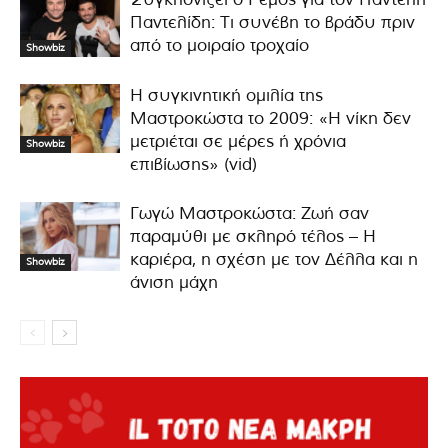
Παντελίδη: Τι συνέβη το βράδυ πριν
από το μοιραίο τροχαίο
Showbiz
Η συγκινητική ομιλία της
Μαστροκώστα το 2009: «Η νίκη δεν
μετριέται σε μέρες ή χρόνια
Showbiz
επιβίωσης» (vid)
Γωγώ Μαστροκώστα: Ζωή σαν
παραμύθι με σκληρό τέλος – Η
καριέρα, η σχέση με τον Δέλλα και η
Showbiz
άνιση μάχη