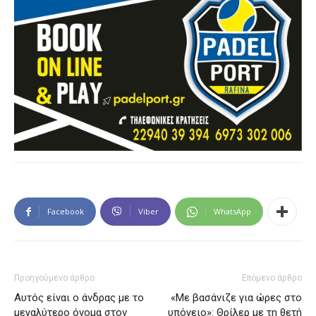
Facebook
Viber
WhatsApp
Προηγούμενο άρθρο
Επόμενο άρθρο
Αυτός είναι ο άνδρας με το
«Με βασάνιζε για ώρες στο
μεγαλύτερο όνομα στον
υπόγειο»: Θρίλερ με τη θετή