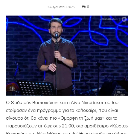
0
9 Αυγούστου 2025
Ο Θοδωρής Βουτσικάκης και η Λίνα Νικολακοπούλου
ετοίµασαν ένα πρόγραµµα για το καλοκαίρι, που είναι
σίγουρο ότι θα κάνει πιο «Όµορφη τη ζωή µας» και το
παρουσιάζουν απόψε στις 21.00, στο αμφιθέατρο «Κώστας
Βαγιανός» στη Νέα Μάκρη με ελεύθερη είσοδο για όλους.