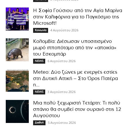
Η Σοφία Γούσιου από την Αγία Μαρίνα
στην Καλιφόρνια για το Παγκόσμιο της
Microsoft!
4 Αυγούστου 2026
Κοινωνία
Κολομβία: Διέσωσαν υποσιτισμένο
μωρό ιπποπόταμο από την «αποικία»
του Εσκομπάρ
6 Αυγούστου 2026
NEWS
Meteo: Δύο ζώνες με ενεργές εστίες
στη Δυτική Αττική – Στο Όρος Πατέρα
η...
3 Αυγούστου 2026
NEWS
Μια πολύ ξεχωριστή Τετάρτη: Τι πολύ
σπάνιο θα συμβεί στον ουρανό στις 12
Αυγούστου
5 Αυγούστου 2026
Διεθνή