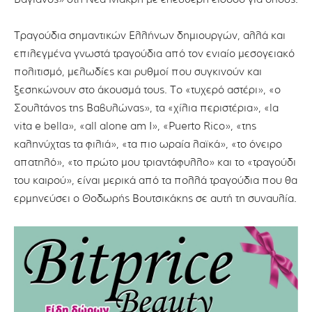
Τραγούδια σηµαντικών Ελλήνων δηµιουργών, αλλά και
επιλεγµένα γνωστά τραγούδια από τον ενιαίο µεσογειακό
πολιτισµό, µελωδίες και ρυθµοί που συγκινούν και
ξεσηκώνουν στο άκουσµά τους. Το «τυχερό αστέρι», «ο
Σουλτάνος της Βαβυλώνας», τα «χίλια περιστέρια», «la
vita e bella», «all alone am I», «Puerto Rico», «της
καληνύχτας τα φιλιά», «τα πιο ωραία λαϊκά», «το όνειρο
απατηλό», «το πρώτο µου τριαντάφυλλο» και το «τραγούδι
του καιρού», είναι µερικά από τα πολλά τραγούδια που θα
ερµηνεύσει ο Θοδωρής Βουτσικάκης σε αυτή τη συναυλία.