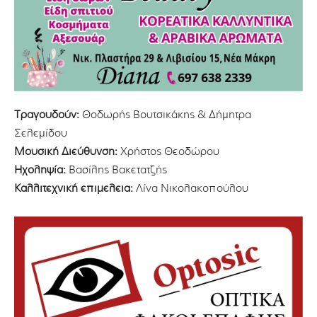
Τραγουδούν:
Θοδωρής Βουτσικάκης & ∆ήµητρα
Σελεµίδου
Μουσική Διεύθυνση:
Χρήστος Θεοδώρου
Ηχοληψία:
Βασίλης Βακετατζής
Καλλιτεχνική επιμέλεια:
Λίνα Νικολακοπούλου