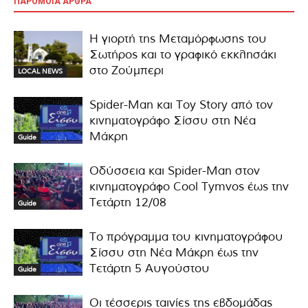
ΠΑΡΟΜΟΙΑ ΑΡΘΡΑ
Η γιορτή της Μεταμόρφωσης του
Σωτήρος και το γραφικό εκκλησάκι
στο Ζούμπερι
LOCAL NEWS
Spider-Man και Toy Story από τον
κινηματογράφο Σίσσυ στη Νέα
Μάκρη
Guide
Οδύσσεια και Spider-Man στον
κινηματογράφο Cool Tymvos έως την
Τετάρτη 12/08
Guide
Το πρόγραμμα του κινηματογράφου
Σίσσυ στη Νέα Μάκρη έως την
Τετάρτη 5 Αυγούστου
Guide
Οι τέσσερις ταινίες της εβδομάδας